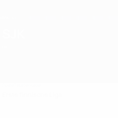
Direkt
zum
Hauptinhalt
Home
SJK
SJK Seinäjoki
FIN
Spiele
Tabellen
Kader
Erste finnische Liga