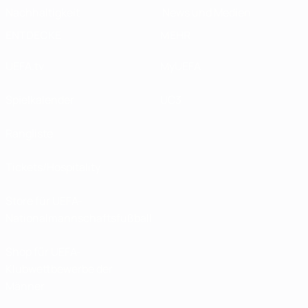
Nachhaltigkeit
News und Medien
ENTDECKE
MEHR
UEFA.tv
MyUEFA
Spielkalender
UC3
Rangliste
Tickets/Hospitality
Store für UEFA-
Nationalmannschaftsfußball
Shop für UEFA-
Klubwettbewerbe der
Männer