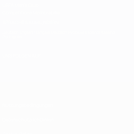
UEFA Men's Club
Competitions Memorabilia
SPRACHE &AUML;NDERN
Deutsch
English
Français
Deutsch
Русский
Español
Italiano
Português
UNS FOLGEN AUF
Nutzungsbedingungen
Datenschutzrichtlinien