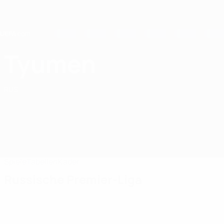
Direkt
zum
Hauptinhalt
Home
Tyumen
MFK Tyumen
RUS
Spiele
Tabellen
Kader
Russische Premier-Liga