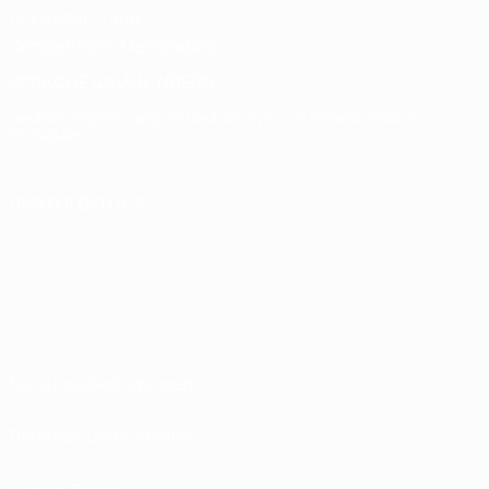
UEFA Men's Club
Competitions Memorabilia
SPRACHE &AUML;NDERN
Deutsch
English
Français
Deutsch
Русский
Español
Italiano
Português
UNS FOLGEN AUF
Nutzungsbedingungen
Datenschutzrichtlinien