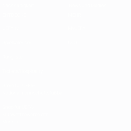
Nachhaltigkeit
News und Medien
ENTDECKE
MEHR
UEFA.tv
MyUEFA
Spielkalender
UC3
Rangliste
Tickets/Hospitality
Store für UEFA-
Nationalmannschaftsfußball
Shop für UEFA-
Klubwettbewerbe der
Männer