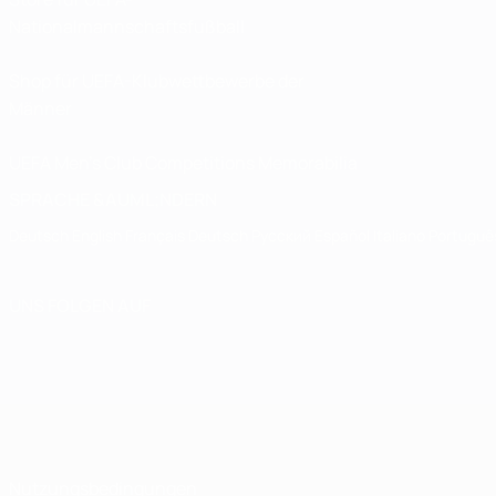
Nationalmannschaftsfußball
Shop für UEFA-Klubwettbewerbe der
Männer
UEFA Men's Club Competitions Memorabilia
SPRACHE &AUML;NDERN
Deutsch
English
Français
Deutsch
Русский
Español
Italiano
Portuguê
UNS FOLGEN AUF
Nutzungsbedingungen