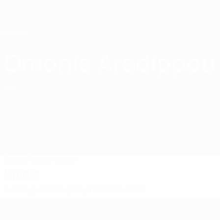
Direkt
zum
Hauptinhalt
Home
Omonia Aradippou
Omonia Aradippou
CYP
Spiele
Tabellen
Kader
Spiele
Erste zyprische Liga
Zypriotischer Pokal