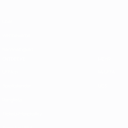
Über
Wettbewerbe
Nachhaltigkeit
ENTDECKE
MEHR
UEFA.tv
MyUEFA
Spielkalender
UC3
Rangliste
Tickets/Hospitality
Store für UEFA-