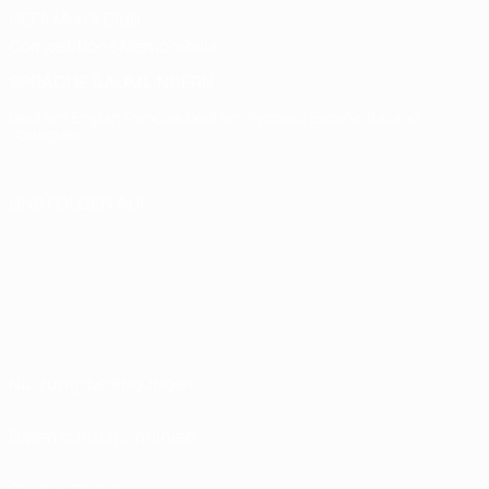
UEFA Men's Club
Competitions Memorabilia
SPRACHE &AUML;NDERN
Deutsch
English
Français
Deutsch
Русский
Español
Italiano
Português
UNS FOLGEN AUF
Nutzungsbedingungen
Datenschutzrichtlinien