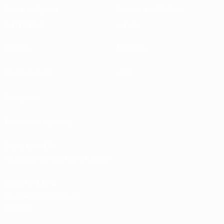
Nachhaltigkeit
News und Medien
ENTDECKE
MEHR
UEFA.tv
MyUEFA
Spielkalender
UC3
Rangliste
Tickets/Hospitality
Store für UEFA-
Nationalmannschaftsfußball
Shop für UEFA-
Klubwettbewerbe der
Männer