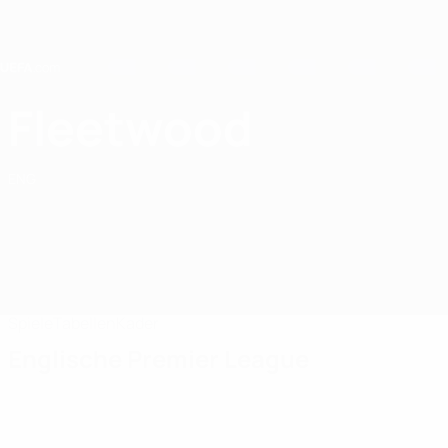
Direkt
zum
Hauptinhalt
Home
Fleetwood
Fleetwood Town
ENG
Spiele
Tabellen
Kader
Englische Premier League