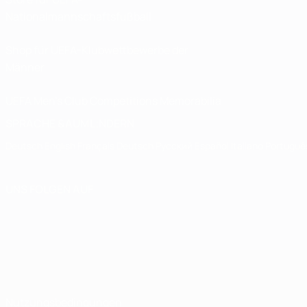
Nationalmannschaftsfußball
Shop für UEFA-Klubwettbewerbe der
Männer
UEFA Men's Club Competitions Memorabilia
SPRACHE &AUML;NDERN
Deutsch
English
Français
Deutsch
Русский
Español
Italiano
Portuguê
UNS FOLGEN AUF
Nutzungsbedingungen