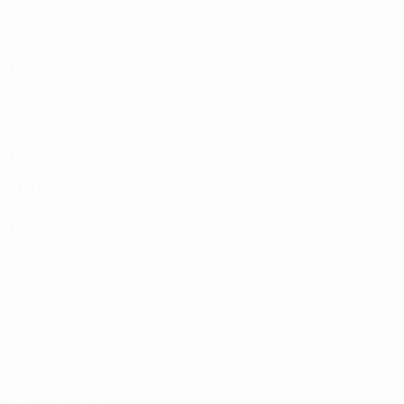
Über
Wettbewerbe
Nachhaltigkeit
ENTDECKE
MEHR
UEFA.tv
MyUEFA
Spielkalender
UC3
Rangliste
Tickets/Hospitality
Store für UEFA-