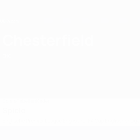
Direkt
zum
Hauptinhalt
Home
Chesterfield
Chesterfield FC
ENG
Spiele
Tabellen
Kader
Spiele
Englische Premier League
Englischer FA Cup
Englischer Lig