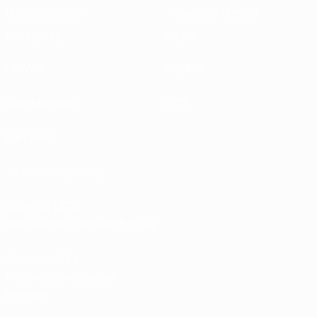
Nachhaltigkeit
News und Medien
ENTDECKE
MEHR
UEFA.tv
MyUEFA
Spielkalender
UC3
Rangliste
Tickets/Hospitality
Store für UEFA-
Nationalmannschaftsfußball
Shop für UEFA-
Klubwettbewerbe der
Männer