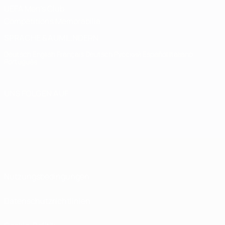
UEFA Men's Club
Competitions Memorabilia
SPRACHE &AUML;NDERN
Deutsch
English
Français
Deutsch
Русский
Español
Italiano
Português
UNS FOLGEN AUF
Nutzungsbedingungen
Datenschutzrichtlinien