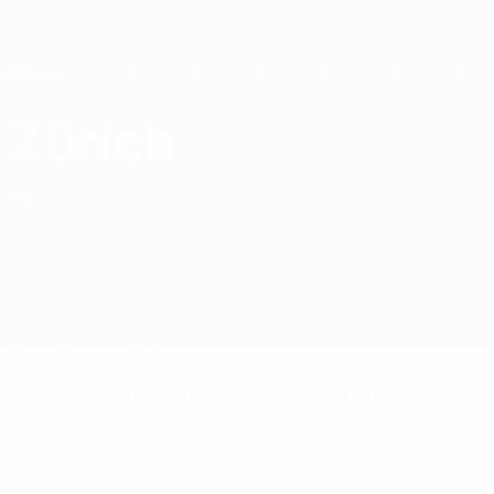
Direkt
zum
Hauptinhalt
Home
Zürich
FC Zürich
SUI
Spiele
Tabellen
Kader
Schweizer Frauen-Nationalliga-A