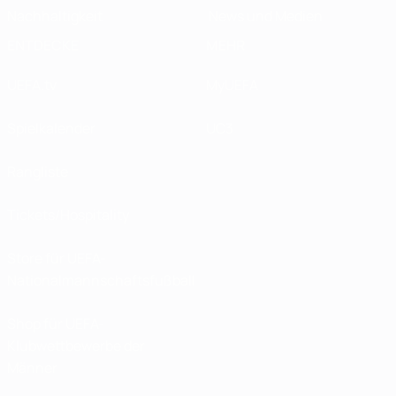
Nachhaltigkeit
News und Medien
ENTDECKE
MEHR
UEFA.tv
MyUEFA
Spielkalender
UC3
Rangliste
Tickets/Hospitality
Store für UEFA-
Nationalmannschaftsfußball
Shop für UEFA-
Klubwettbewerbe der
Männer