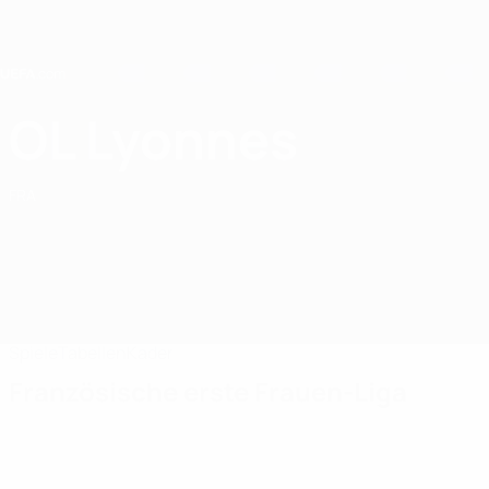
Direkt
zum
Hauptinhalt
Home
OL Lyonnes
OL Lyonnes
FRA
Spiele
Tabellen
Kader
Französische erste Frauen-Liga