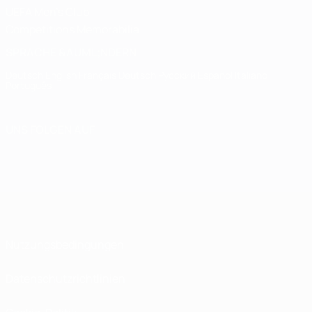
UEFA Men's Club
Competitions Memorabilia
SPRACHE &AUML;NDERN
Deutsch
English
Français
Deutsch
Русский
Español
Italiano
Português
UNS FOLGEN AUF
Nutzungsbedingungen
Datenschutzrichtlinien