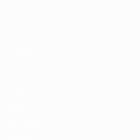
Über
Wettbewerbe
Nachhaltigkeit
ENTDECKE
MEHR
UEFA.tv
MyUEFA
Spielkalender
UC3
Rangliste
Tickets/Hospitality
Store für UEFA-