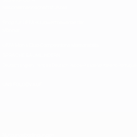
Nationalmannschaftsfußball
Shop für UEFA-Klubwettbewerbe der
Männer
UEFA Men's Club Competitions Memorabilia
SPRACHE &AUML;NDERN
Deutsch
English
Français
Deutsch
Русский
Español
Italiano
Portuguê
UNS FOLGEN AUF
Nutzungsbedingungen