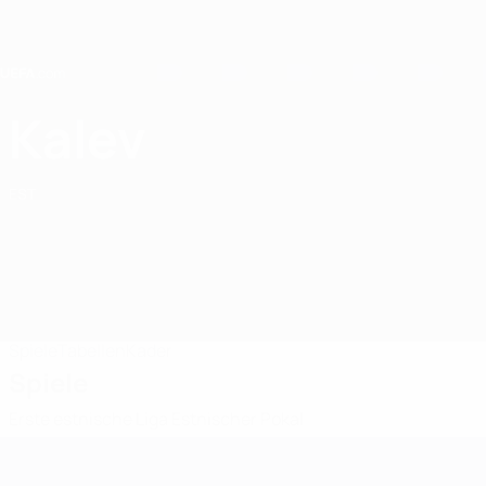
Direkt
zum
Hauptinhalt
Home
Kalev
JK Tallinna Kalev
EST
Spiele
Tabellen
Kader
Spiele
Erste estnische Liga
Estnischer Pokal