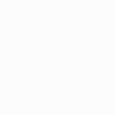
Rangliste
Tickets/Hospitality
Store für UEFA-
Nationalmannschaftsfußball
Shop für UEFA-
Klubwettbewerbe der
Männer
UEFA Men's Club
Competitions Memorabilia
SPRACHE &AUML;NDERN
Deutsch
English
Français
Deutsch
Русский
Español
Italiano
Português