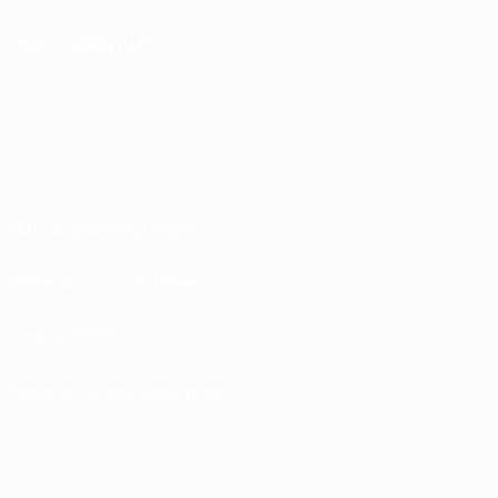
UNS FOLGEN AUF
Nutzungsbedingungen
Datenschutzrichtlinien
Cookie-Politik
Datenschutzeinstellungen
© 1998-2026 UEFA. Alle Rechte vorbehalten
Der Name UEFA, das UEFA-Logo und alle Marken von UEFA-Wettbewerben sind