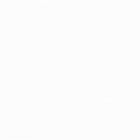
News und Medien
Über
Nationalverbände
Wettbewerbe
Entwicklung
Nachhaltigkeit
News und Medien
ENTDECKE
MEHR
UEFA.tv
MyUEFA
Spielkalender
UC3