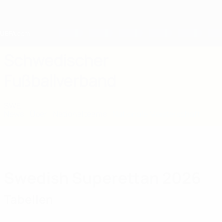
Direkt
zum
Hauptinhalt
Home
Schwedischer
Fußballverband
SWE
News
Über
Nationalteams
Nationale Meisterschaft
Swedish Superettan 2026
Tabellen