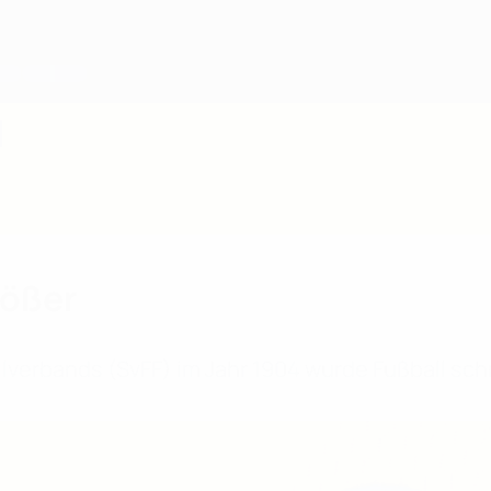
d
rößer
erbands (SvFF) im Jahr 1904 wurde Fußball schne