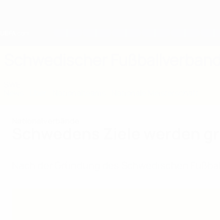
Direkt
zum
Hauptinhalt
Home
Schwedischer Fußballverban
SWE
News
Über
Nationalteams
Nationale Meisterschaft
Nationalverbände
Schwedens Ziele werden g
Nach der Gründung des Schwedischen Fußballv