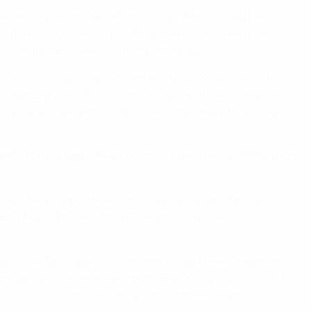
 holte Schweden 1948 Gold, ehe sie 1950 in Brasilien
 blieben nach dem dritten Platz in Helsinki aber auch
nnschaft des Turniers, mit 2:5 unterlagen.
 zwei Jahre später bei der WM in den USA sensationell
nalelf, zwischen 2000 und 2008 fünfmal in Folge für ein
napp verpasst wurde, trat Lagerbäck nach zwölf Jahren im
013 den dritten Platz, und die U21 holte sich 2015 in der
en außerdem bei drei weiteren Turnieren das Endspiel
as Halbfinale. Dazu wurden Schwedens Frauen
 Johansson, Ehrenpräsident des SvFF, zum UEFA-Präsidenten
ne Amtszeit die Einführung der UEFA Champions League. In
neralsekretär des SvFF wurde Nachfolger von UEFA-