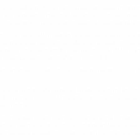
wischen 1948 und 1954. Bei den Olympischen Spielen in London
hren Titel bei den Olympischen Spielen zwar nicht verteidigen,
s Endspiel der WM, wo sie gegen Brasilien, die überragende Ma
hte 1992 bei der EM im eigenen Land das Halbfinale und wurde
gerbäck qualifizierte sich die Blågult, die schwedische Natio
ei die Vorrunde. Nachdem die Qualifikation für die WM 2010 k
n zu den Europameisterschaften 2012 und 2016.
hren sehr erfolgreich. Die U17 belegte bei der FIFA-U17-WM 2
folge verbuchen. 1984 wurden sie Europameister und erreicht
der UEFA Women's EURO 2013 im eigenen Land erreichten sie d
 es zu Bronze.
schen Fußballs ist der 19. April 1990. Damals wurde Lennart
ehr aufregende Zeiten geführt, unter anderem fiel unter sei
sson zeitweise schwedische Unterstützung. Der ehemalige Ge