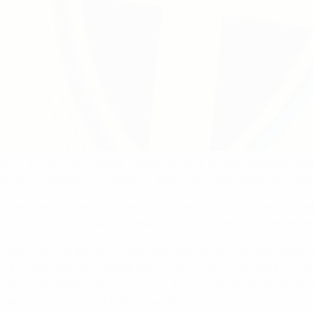
F) im Jahr 1904 wurde Fußball schnell zur beliebtesten Spor
n Motto ausrief: "Ein Klub für jedes Dorf". Heute gibt es in 
 sind zwei Gründe für den Erfolg der Sportart. Frauenfußball 
den Frauenfußball zu einer bedeutenden Kraft im schwedische
Das erste Länderspiel trug Schweden am 12. Juli 1908 gegen 
t der schwedische Fußball Höhen und Tiefen durchlebt. Für e
lympischen Spielen 1924 auf sich aufmerksam, als sie die Bro
zu den erfahrensten WM-Nationen überhaupt gehören.