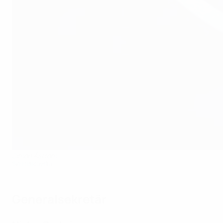
Simon Åstrom
SvFF/Bildbyrån
Generalsekretär