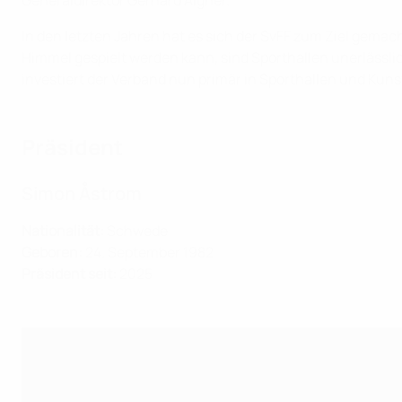
Generaldirektor Gerhard Aigner.
In den letzten Jahren hat es sich der SvFF zum Ziel gemac
Himmel gespielt werden kann, sind Sporthallen unerlässl
investiert der Verband nun primär in Sporthallen und Kuns
Präsident
Simon Åstrom
Nationalität:
Schwede
Geboren:
24. September 1982
Präsident seit
:
2025