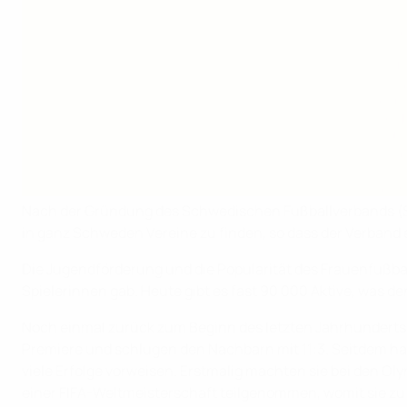
Nach der Gründung des Schwedischen Fußballverbands (SvF
in ganz Schweden Vereine zu finden, so dass der Verband ei
Die Jugendförderung und die Popularität des Frauenfußballs
Spielerinnen gab. Heute gibt es fast 90 000 Aktive, was 
Noch einmal zurück zum Beginn des letzten Jahrhunderts. 
Premiere und schlugen den Nachbarn mit 11:3. Seitdem ha
viele Erfolge vorweisen. Erstmalig machten sie bei den O
einer FIFA-Weltmeisterschaft teilgenommen, womit sie 