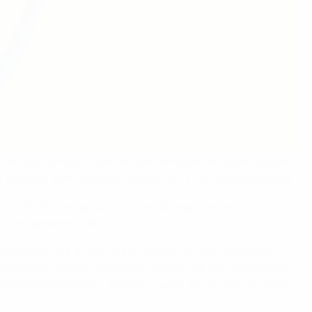
tart des Landes. In den ersten Jahrzehnten waren überall
dem Land der zehn Millionen Einwohner 3 000 Fußballvereine.
wurde 1970 eingeführt, als es 728 registrierte
n Sport gemacht hat.
Norwegen aus. In Göteborg feierten sie eine gelungene
in kleines Land wie Schweden können sie aber erstaunlich
nzemedaille gewannen. Seitdem haben sie an elf Endrunden