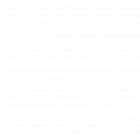
Die erfolgreichste Zeit erlebte der schwedische Fußball z
Dritter bei der WM wurden. Zwei Jahre später konnten sie i
nicht ohne Medaille. Als Gastgeber erreichten sie 1958 da
Auch die 1990er Jahre waren erfolgreich. Schweden erreic
Dritter. Unter dem Trainerduo Tommy Söderberg und Lars La
großes Turnier. Dreimal überstanden die Skandinavier dab
Amt zurück. Sein Nachfolger Erik Hamrén führte Schwede
Schwedens Nachwuchs-Nationalteams waren in den letzten Ja
Tschechischen Republik den EM-Titel.
Auch die Nationalmannschaft der Frauen konnte einige Er
(1987, 1995, 2001), 1989 belegten sie Rang drei und bei 
Vizeweltmeister 2003, in den Jahren 1991 und 2011 reichte
Einer der wichtigsten Tage in der Geschichte des schwedi
gewählt. Johansson hat den europäischen Fußball durch s
der UEFA-Führung erhielt Johansson mit Lars-Christer Ol