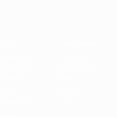
Über
Nationalverbände
Wettbewerbe
Entwicklung
Nachhaltigkeit
News und Medien
ENTDECKE
MEHR
UEFA.tv
MyUEFA
Spielkalender
UC3
Rangliste