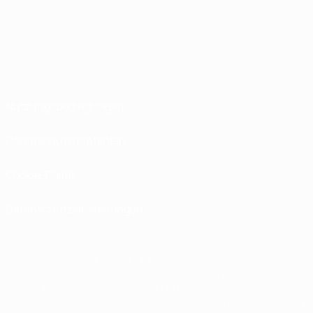
Nutzungsbedingungen
Datenschutzrichtlinien
Cookie-Politik
Datenschutzeinstellungen
© 1998-2026 UEFA. Alle Rechte vorbehalten
Der Name UEFA, das UEFA-Logo und alle Marken von UEFA-Wettbewerben sind
geschützte Marken und/oder von der UEFA urheberrechtlich geschützt. Sie
dürfen nicht für kommerzielle Zwecke verwendet werden. Mit der Verwendung