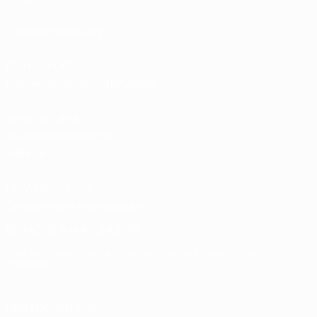
Tickets/Hospitality
Store für UEFA-
Nationalmannschaftsfußball
Shop für UEFA-
Klubwettbewerbe der
Männer
UEFA Men's Club
Competitions Memorabilia
SPRACHE &AUML;NDERN
Deutsch
English
Français
Deutsch
Русский
Español
Italiano
Português
UNS FOLGEN AUF