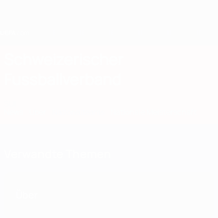
Direkt
zum
Hauptinhalt
Home
Schweizerischer
Fussballverband
SUI
News
Über
Nationalteams
Nationale Meisterschaft
Verwandte Themen
Über