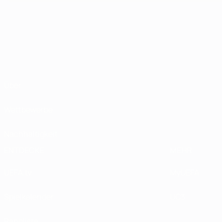
Über
Wettbewerbe
Nachhaltigkeit
ENTDECKE
MEHR
UEFA.tv
MyUEFA
Spielkalender
UC3
Rangliste