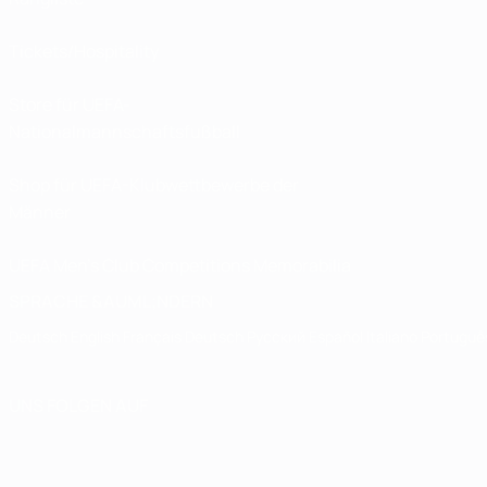
Tickets/Hospitality
Store für UEFA-
Nationalmannschaftsfußball
Shop für UEFA-Klubwettbewerbe der
Männer
UEFA Men's Club Competitions Memorabilia
SPRACHE &AUML;NDERN
Deutsch
English
Français
Deutsch
Русский
Español
Italiano
Portuguê
UNS FOLGEN AUF