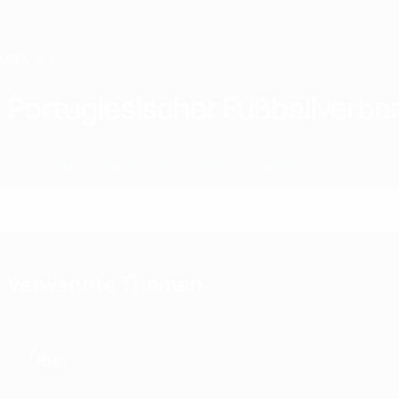
Direkt
zum
Hauptinhalt
Home
Portugiesischer Fußballverba
POR
News
Über
Nationalteams
Nationale Meisterschaft
Verwandte Themen
Über