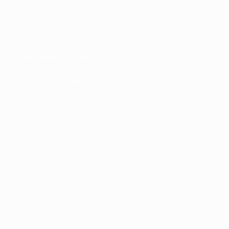
Nutzungsbedingungen
Datenschutzrichtlinien
Cookie-Politik
Datenschutzeinstellungen
© 1998-2026 UEFA. Alle Rechte vorbehalten
Der Name UEFA, das UEFA-Logo und alle Marken von UEFA-Wettbewerben sind
geschützte Marken und/oder von der UEFA urheberrechtlich geschützt. Sie
dürfen nicht für kommerzielle Zwecke verwendet werden. Mit der Verwendung
von UEFA.com erklären Sie sich mit den Nutzungsbedingungen und der
Datenschutzpolitik für die Website einverstanden.