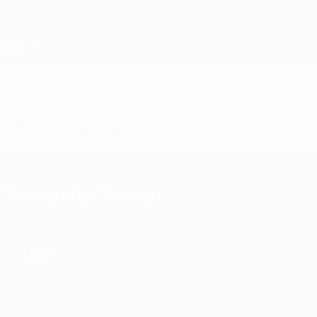
Direkt
zum
Hauptinhalt
Home
Polnischer Fußballverband
POL
News
Über
Nationalteams
Nationale Meisterschaft
Verwandte Themen
Über