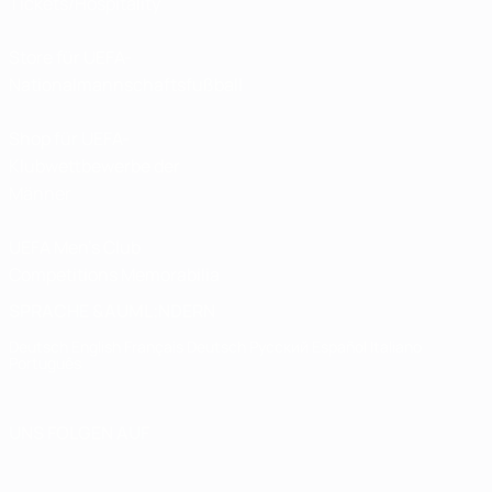
Tickets/Hospitality
Store für UEFA-
Nationalmannschaftsfußball
Shop für UEFA-
Klubwettbewerbe der
Männer
UEFA Men's Club
Competitions Memorabilia
SPRACHE &AUML;NDERN
Deutsch
English
Français
Deutsch
Русский
Español
Italiano
Português
UNS FOLGEN AUF