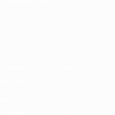
Über
Nationalverbände
Wettbewerbe
Entwicklung
Nachhaltigkeit
News und Medien
ENTDECKE
MEHR
UEFA.tv
MyUEFA
Spielkalender
UC3