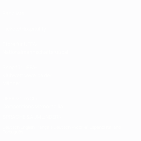
Rangliste
Tickets/Hospitality
Store für UEFA-
Nationalmannschaftsfußball
Shop für UEFA-
Klubwettbewerbe der
Männer
UEFA Men's Club
Competitions Memorabilia
SPRACHE &AUML;NDERN
Deutsch
English
Français
Deutsch
Русский
Español
Italiano
Português