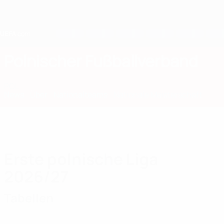
Direkt
zum
Hauptinhalt
Home
Polnischer Fußballverband
POL
News
Über
Nationalteams
Nationale Meisterschaft
Erste polnische Liga
2026/27
Tabellen