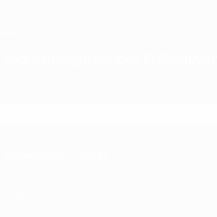
Direkt
zum
Hauptinhalt
Home
Montenegrinischer Fußballve
MNE
News
Über
Nationalteams
Nationale Meisterschaft
Verwandte Themen
Über