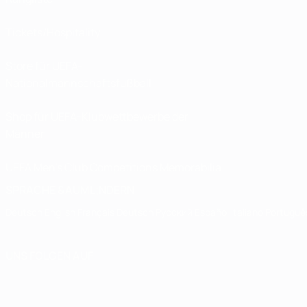
Tickets/Hospitality
Store für UEFA-
Nationalmannschaftsfußball
Shop für UEFA-Klubwettbewerbe der
Männer
UEFA Men's Club Competitions Memorabilia
SPRACHE &AUML;NDERN
Deutsch
English
Français
Deutsch
Русский
Español
Italiano
Portuguê
UNS FOLGEN AUF