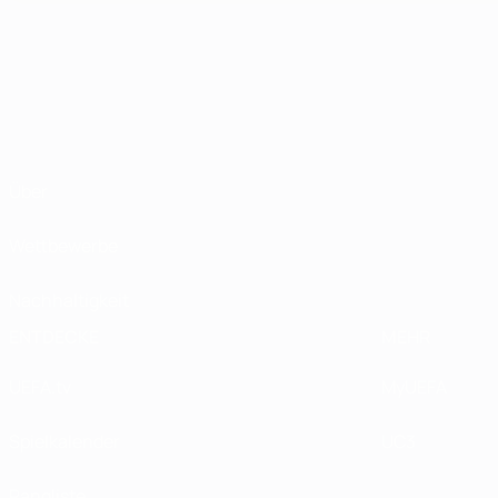
Über
Wettbewerbe
Nachhaltigkeit
ENTDECKE
MEHR
UEFA.tv
MyUEFA
Spielkalender
UC3
Rangliste