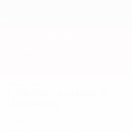
Direkt
zum
Hauptinhalt
Home
Luxemburgischer
Fußballverband
LUX
News
Über
Nationalteams
Nationale Meisterschaft
Nationalverbände
Fußballentwicklung in
Luxemburg
Bemühungen um die Festigung des bereits
soliden Fundaments des luxemburgischen