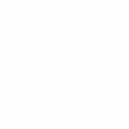
Fußballverbands (FLF). Die Verbesserung der
Wettbewerbsfähigkeit der A-Nationalteams ist in
einem Land mit gerade einmal 600 000
Einwohnerinnen und Einwohnern eine gewisse
Herausforderung, aber Luxemburg hegt mit über 100
Vereinen und mehr als 45 000 registrierten Aktiven
eine nachweisliche Leidenschaft für den Fußball.
Die Männer-A-Nationalmannschaft hat sich zwischen
2001 und 2017 in der FIFA-Weltrangliste vom 142. auf
den 83. Platz verbessert; Spieler aus dem
Großherzogtum stehen in Klubs in Belgien, Dänemark,
Deutschland, Frankreich und sogar in den USA unter
Vertrag. Die Gewährleistung ähnlicher Möglichkeiten
für künftige Generationen ist ein wichtiger Teil der
Arbeit des Verbands.
Die FLF stellt zudem sicher, dass auch ihre
Spielerinnen die Gelegenheit bekommen, auf hohem