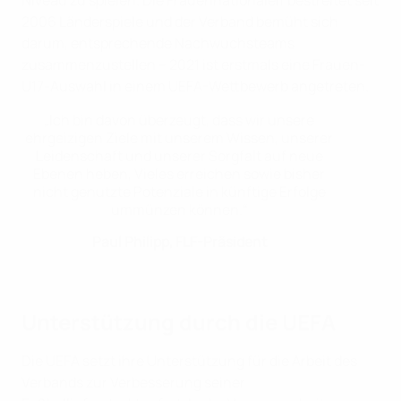
Niveau zu spielen. Die Frauennationalelf bestreitet seit
2006 Länderspiele und der Verband bemüht sich
darum, entsprechende Nachwuchsteams
zusammenzustellen – 2021 ist erstmals eine Frauen-
U17-Auswahl in einem UEFA-Wettbewerb angetreten.
„Ich bin davon überzeugt, dass wir unsere
ehrgeizigen Ziele mit unserem Wissen, unserer
Leidenschaft und unserer Sorgfalt auf neue
Ebenen heben, Vieles erreichen sowie bisher
nicht genutzte Potenziale in künftige Erfolge
ummünzen können.“
Paul Philipp, FLF-Präsident
Unterstützung durch die UEFA
Die UEFA setzt ihre Unterstützung für die Arbeit des
Verbands zur Verbesserung seiner