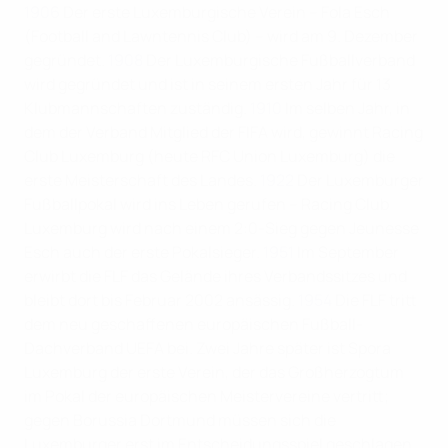
1906
Der erste Luxemburgische Verein – Fola Esch
(Football and Lawntennis Club) – wird am 9. Dezember
gegründet.
1908
Der Luxemburgische Fußballverband
wird gegründet und ist in seinem ersten Jahr für 13
Klubmannschaften zuständig.
1910
Im selben Jahr, in
dem der Verband Mitglied der FIFA wird, gewinnt Racing
Club Luxemburg (heute RFC Union Luxemburg) die
erste Meisterschaft des Landes.
1922
Der Luxemburger
Fußballpokal wird ins Leben gerufen – Racing Club
Luxemburg wird nach einem 2:0-Sieg gegen Jeunesse
Esch auch der erste Pokalsieger.
1951
Im September
erwirbt die FLF das Gelände ihres Verbandssitzes und
bleibt dort bis Februar 2002 ansässig.
1954
Die FLF tritt
dem neu geschaffenen europäischen Fußball-
Dachverband UEFA bei. Zwei Jahre später ist Spora
Luxemburg der erste Verein, der das Großherzogtum
im Pokal der europäischen Meistervereine vertritt;
gegen Borussia Dortmund müssen sich die
Luxemburger erst im Entscheidungsspiel geschlagen