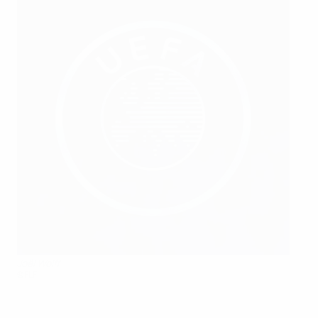
Joël Wolff
©FLF