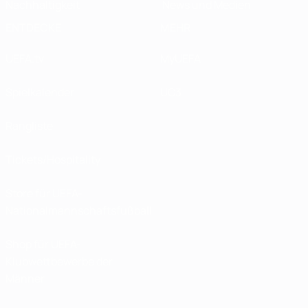
Nachhaltigkeit
News und Medien
ENTDECKE
MEHR
UEFA.tv
MyUEFA
Spielkalender
UC3
Rangliste
Tickets/Hospitality
Store für UEFA-
Nationalmannschaftsfußball
Shop für UEFA-
Klubwettbewerbe der
Männer