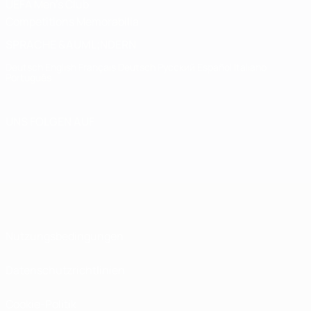
UEFA Men's Club
Competitions Memorabilia
SPRACHE &AUML;NDERN
Deutsch
English
Français
Deutsch
Русский
Español
Italiano
Português
UNS FOLGEN AUF
Nutzungsbedingungen
Datenschutzrichtlinien
Cookie-Politik