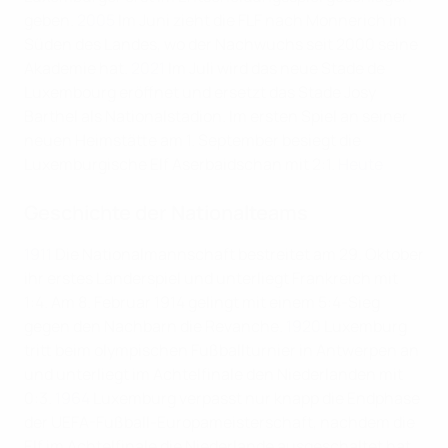
geben.
2005
Im Juni zieht die FLF nach Monnerich im
Süden des Landes, wo der Nachwuchs seit 2000 seine
Akademie hat.
2021
Im Juli wird das neue Stade de
Luxembourg eröffnet und ersetzt das Stade Josy
Barthel als Nationalstadion. Im ersten Spiel an seiner
neuen Heimstätte am 1. September besiegt die
Luxemburgische Elf Aserbaidschan mit 2:1.
Heute
Geschichte der Nationalteams
1911
Die Nationalmannschaft bestreitet am 29. Oktober
ihr erstes Länderspiel und unterliegt Frankreich mit
1:4. Am 8. Februar 1914 gelingt mit einem 5:4-Sieg
gegen den Nachbarn die Revanche.
1920
Luxemburg
tritt beim olympischen Fußballturnier in Antwerpen an
und unterliegt im Achtelfinale den Niederlanden mit
0:3.
1964
Luxemburg verpasst nur knapp die Endphase
der UEFA-Fußball-Europameisterschaft, nachdem die
Elf im Achtelfinale die Niederlande ausgeschaltet hat