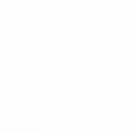
und im Viertelfinale gegen Dänemark letztlich den
Kürzeren zieht: nach Hin- und Rückspiel steht es
insgesamt 5:5 und im Entscheidungsspiel auf
neutralem Boden in Amsterdam endet die Partie mit
1:0 für die Dänen.
2006
Die Luxemburger Frauen
nehmen erstmals an der EM-Qualifikation teil.
Während die Auswahl gegen die Slowakinnen mit 0:4
verliert, stehen am Ende ein 4:2-Sieg gegen Malta und
ein 1:1-Unentschieden gegen Litauen zu Buche.
2010
Luc Holtz übernimmt die Männer-A-Auswahl: Zu
seinen Erfolgen gehören ein 1:1-Unentschieden in
einem Freundschaftsspiel 2014 gegen Italien, ein 0:0
bei der WM-Qualifikation gegen Frankreich 2017 und
ein 1:0-Sieg gegen die Republik Irland bei der WM-
Qualifikation 2021.
Heute
Präsident