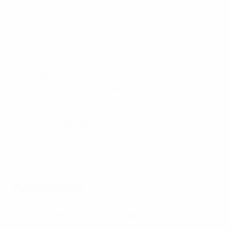
Fußballinfrastruktur fort. In der Vergangenheit
konnten mit den Mitteln aus dem HatTrick-Programm
Ausrüstung für die Nachwuchsförderung finanziert
und neue Möglichkeiten für junge Spielerinnen und
Spieler geschaffen werden. Gleichzeitig wurden ein
nationaler Fußballtag und eine Fairplay-Trophäe
eingeführt. In der jüngeren Vergangenheit lag das
Augenmerk auf der Verbesserung der Einrichtungen
im nationalen Trainingszentrum in Monnerich – zu den
aktuellen Projekten gehören ein neuer Airdome, neue
Kunstrasenfelder sowie die Renovierung der
Flutlichtanlage, damit alle FLF-Teams optimale
Trainingsbedingungen vorfinden.
Zeitrahmen
Geschichte des Verbands