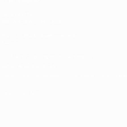
Tickets/Hospitality
Store für UEFA-
Nationalmannschaftsfußball
Shop für UEFA-Klubwettbewerbe der
Männer
UEFA Men's Club Competitions Memorabilia
SPRACHE &AUML;NDERN
Deutsch
English
Français
Deutsch
Русский
Español
Italiano
Portuguê
UNS FOLGEN AUF