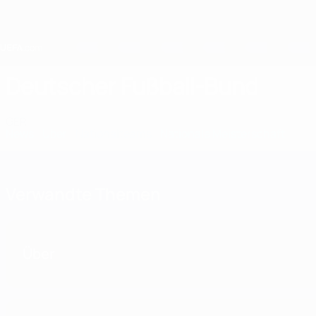
Direkt
zum
Hauptinhalt
Home
Deutscher Fußball-Bund
GER
News
Über
Nationalteams
Nationale Meisterschaft
Verwandte Themen
Über