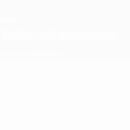
Direkt
zum
Hauptinhalt
Home
Färöischer Fußballverband
FRO
News
Über
Nationalteams
Nationale Meisterschaft
Erste färingische Liga 2026
Tabellen