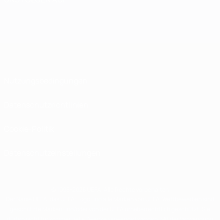
Nutzungsbedingungen
Datenschutzrichtlinien
Cookie-Politik
Datenschutzeinstellungen
© 1998-2026 UEFA. Alle Rechte vorbehalten
Der Name UEFA, das UEFA-Logo und alle Marken von UEFA-Wettbewerben sind
geschützte Marken und/oder von der UEFA urheberrechtlich geschützt. Sie
dürfen nicht für kommerzielle Zwecke verwendet werden. Mit der Verwendung