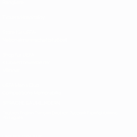
Rangliste
Tickets/Hospitality
Store für UEFA-
Nationalmannschaftsfußball
Shop für UEFA-
Klubwettbewerbe der
Männer
UEFA Men's Club
Competitions Memorabilia
SPRACHE &AUML;NDERN
Deutsch
English
Français
Deutsch
Русский
Español
Italiano
Português
UNS FOLGEN AUF