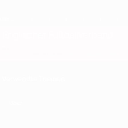
Direkt
zum
Hauptinhalt
Home
Englischer Fußballverband
ENG
News
Über
Nationalteams
Nationale Meisterschaft
Verwandte Themen
Über