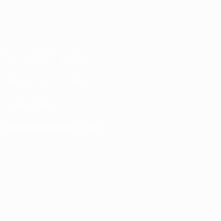
Nutzungsbedingungen
Datenschutzrichtlinien
Cookie-Politik
Datenschutzeinstellungen
© 1998-2026 UEFA. Alle Rechte vorbehalten
Der Name UEFA, das UEFA-Logo und alle Marken von UEFA-Wettbewerben sind
geschützte Marken und/oder von der UEFA urheberrechtlich geschützt. Sie
dürfen nicht für kommerzielle Zwecke verwendet werden. Mit der Verwendung
von UEFA.com erklären Sie sich mit den Nutzungsbedingungen und der
Datenschutzpolitik für die Website einverstanden.