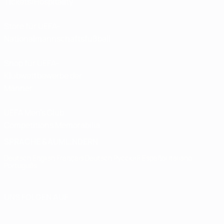
Tickets/Hospitality
Store für UEFA-
Nationalmannschaftsfußball
Shop für UEFA-
Klubwettbewerbe der
Männer
UEFA Men's Club
Competitions Memorabilia
SPRACHE &AUML;NDERN
Deutsch
English
Français
Deutsch
Русский
Español
Italiano
Português
UNS FOLGEN AUF