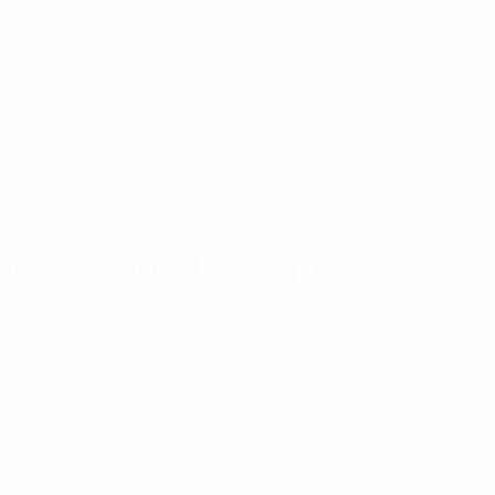
Direkt
zum
Hauptinhalt
Home
Englischer Fußballverband
ENG
News
Über
Nationalteams
Nationale Meisterschaft
Englischer FA Cup 2026/27