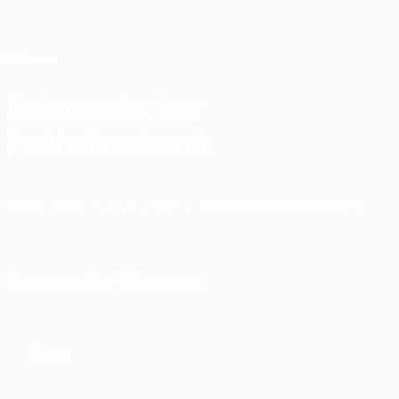
Direkt
zum
Hauptinhalt
Home
Belarussischer
Fußballverband
BLR
News
Über
Nationalteams
Nationale Meisterschaft
Verwandte Themen
Über