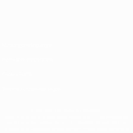
Nutzungsbedingungen
Datenschutzrichtlinien
Cookie-Politik
Datenschutzeinstellungen
© 1998-2026 UEFA. Alle Rechte vorbehalten
Der Name UEFA, das UEFA-Logo und alle Marken von UEFA-Wettbewerben sind
geschützte Marken und/oder von der UEFA urheberrechtlich geschützt. Sie
dürfen nicht für kommerzielle Zwecke verwendet werden. Mit der Verwendung