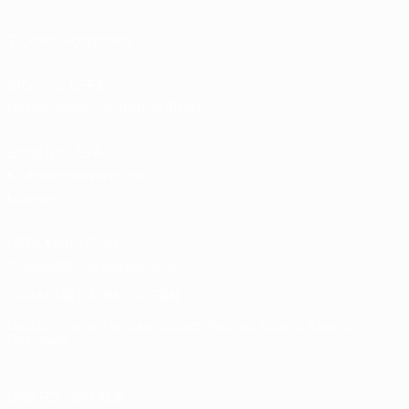
Tickets/Hospitality
Store für UEFA-
Nationalmannschaftsfußball
Shop für UEFA-
Klubwettbewerbe der
Männer
UEFA Men's Club
Competitions Memorabilia
SPRACHE &AUML;NDERN
Deutsch
English
Français
Deutsch
Русский
Español
Italiano
Português
UNS FOLGEN AUF