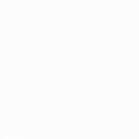
Über
Nationalverbände
Wettbewerbe
Entwicklung
Nachhaltigkeit
News und Medien
ENTDECKE
MEHR
UEFA.tv
MyUEFA
Spielkalender
UC3
Rangliste