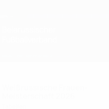
Direkt
zum
Hauptinhalt
Home
Belarussischer
Fußballverband
BLR
News
Über
Nationalteams
Nationale Meisterschaft
Weißrussische Frauen-
Meisterschaft 2026
Tabellen