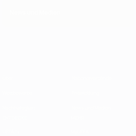
News und Medien
Über
Nationalverbände
Wettbewerbe
Entwicklung
Nachhaltigkeit
News und Medien
ENTDECKE
MEHR
UEFA.tv
MyUEFA