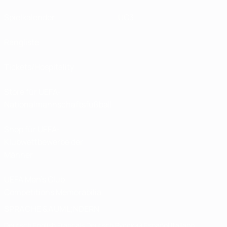
Spielkalender
UC3
Rangliste
Tickets/Hospitality
Store für UEFA-
Nationalmannschaftsfußball
Shop für UEFA-
Klubwettbewerbe der
Männer
UEFA Men's Club
Competitions Memorabilia
SPRACHE &AUML;NDERN
Deutsch
English
Français
Deutsch
Русский
Español
Italiano