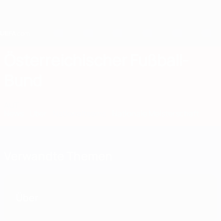
Direkt
zum
Hauptinhalt
Home
Österreichischer Fußball-
Bund
AUT
News
Über
Nationalteams
Nationale Meisterschaft
Verwandte Themen
Über