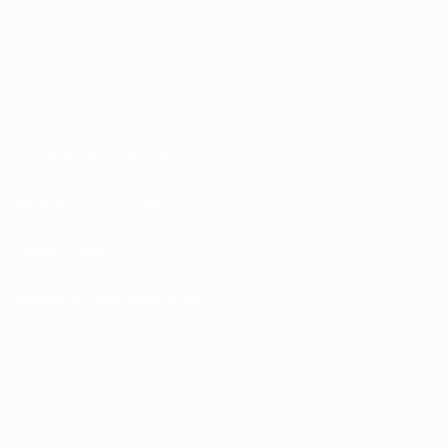
Nutzungsbedingungen
Datenschutzrichtlinien
Cookie-Politik
Datenschutzeinstellungen
© 1998-2026 UEFA. Alle Rechte vorbehalten
Der Name UEFA, das UEFA-Logo und alle Marken von UEFA-Wettbewerben sind
geschützte Marken und/oder von der UEFA urheberrechtlich geschützt. Sie
dürfen nicht für kommerzielle Zwecke verwendet werden. Mit der Verwendung