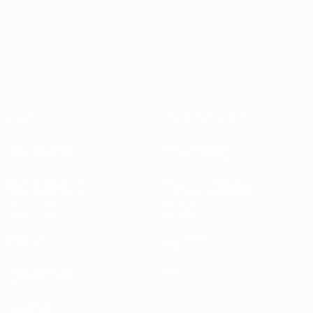
Über
Nationalverbände
Wettbewerbe
Entwicklung
Nachhaltigkeit
News und Medien
ENTDECKE
MEHR
UEFA.tv
MyUEFA
Spielkalender
UC3
Rangliste