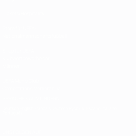
Tickets/Hospitality
Store für UEFA-
Nationalmannschaftsfußball
Shop für UEFA-
Klubwettbewerbe der
Männer
UEFA Men's Club
Competitions Memorabilia
SPRACHE &AUML;NDERN
Deutsch
English
Français
Deutsch
Русский
Español
Italiano
Português
UNS FOLGEN AUF