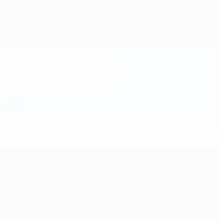
Direkt
zum
Hauptinhalt
Home
Andorranischer
Fußballverband
AND
News
Über
Nationalteams
Nationale Meisterschaft
Verwandte Themen
Über