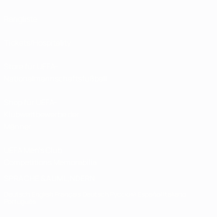
Rangliste
Tickets/Hospitality
Store für UEFA-
Nationalmannschaftsfußball
Shop für UEFA-
Klubwettbewerbe der
Männer
UEFA Men's Club
Competitions Memorabilia
SPRACHE &AUML;NDERN
Deutsch
English
Français
Deutsch
Русский
Español
Italiano
Português