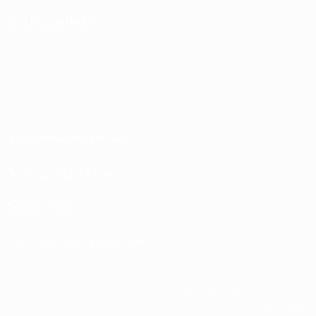
UNS FOLGEN AUF
Nutzungsbedingungen
Datenschutzrichtlinien
Cookie-Politik
Datenschutzeinstellungen
© 1998-2026 UEFA. Alle Rechte vorbehalten
Der Name UEFA, das UEFA-Logo und alle Marken von UEFA-Wettbewerben sind