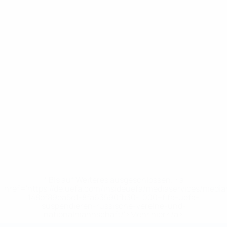
* Bis auf Weiteres ausgeschlossen. <a
href='https://de.uefa.com/insideuefa/mediaservices/medi
148df89ea5e1-8fa63590fb30-1000--fifa-uefa-
suspendieren-russische-vereine-und-
nationalmannschaft/'>Mehr hier</a>