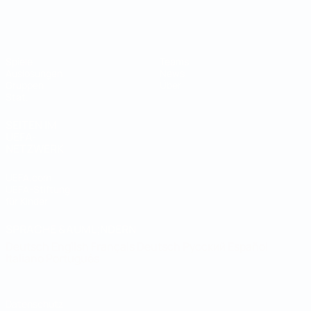
Futsal-Weltmeisterschaft
Spiele
Teams
Auslosungen
News
Gruppen
Über
Stat.
SEITEN IM
UEFA-
NETZWERK
UEFA.com
UEFA-Stiftung
für Kinder
SPRACHE &AUML;NDERN
Deutsch
English
Français
Deutsch
Русский
Español
Italiano
Português
Datenschutz