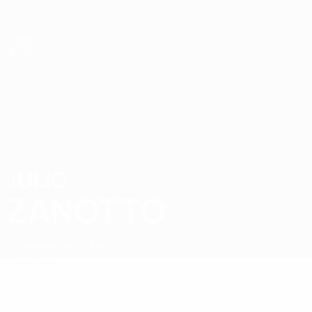
Direkt
zum
Hauptinhalt
Futsal-Weltmeisterschaft
JULIO
Julio Zanotto Stat.
ZANOTTO
Armenien
Kairat Almaty
Überblick