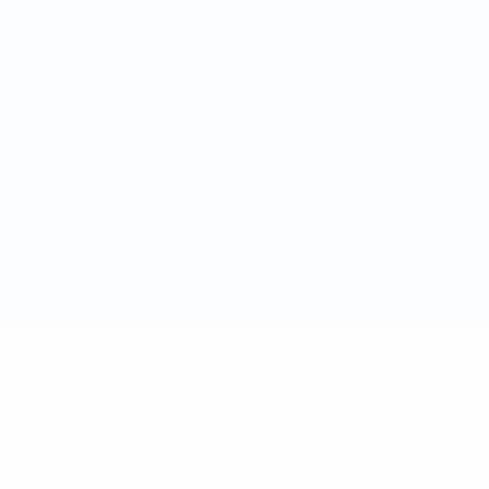
Nutzungsbedingungen
Cookie-Politik
Datenschutzeinstellungen
© 1998-2026 UEFA. Alle Rechte vorbehalten
Der Name UEFA, das UEFA-Logo und alle Marken von UEFA-
Wettbewerben sind geschützte Marken und/oder von der UEFA
urheberrechtlich geschützt. Sie dürfen nicht für kommerzielle
Zwecke verwendet werden. Mit der Verwendung von UEFA.com
erklären Sie sich mit den Nutzungsbedingungen und der
Datenschutzpolitik für die Website einverstanden.