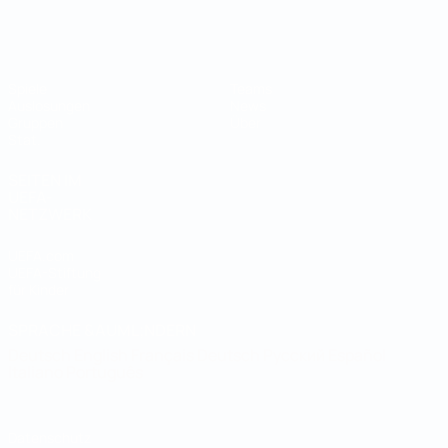
Futsal-Weltmeisterschaft
Spiele
Teams
Auslosungen
News
Gruppen
Über
Stat.
SEITEN IM
UEFA-
NETZWERK
UEFA.com
UEFA-Stiftung
für Kinder
SPRACHE &AUML;NDERN
Deutsch
English
Français
Deutsch
Русский
Español
Italiano
Português
Datenschutz