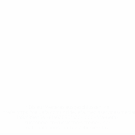
* Bis auf Weiteres ausgeschlossen. <a
href='https://de.uefa.com/insideuefa/mediaservices/medi
148df89ea5e1-8fa63590fb30-1000--fifa-uefa-
suspendieren-russische-vereine-und-
nationalmannschaft/'>Mehr hier</a>