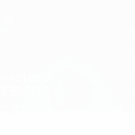
Direkt
zum
Hauptinhalt
Futsal-Weltmeisterschaft
VASILEIOS
Vasileios Felios Stat.
FELIOS
Griechenland
Überblick