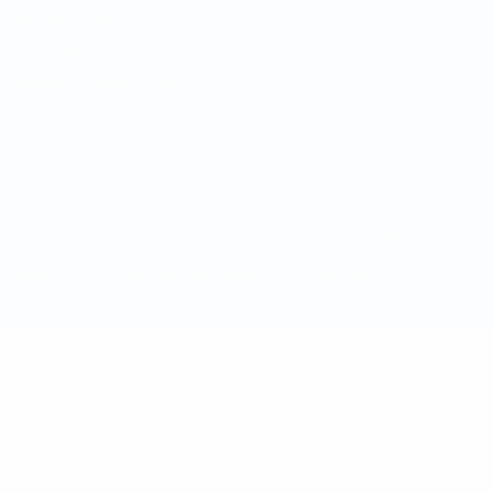
Nutzungsbedingungen
Cookie-Politik
Datenschutzeinstellungen
© 1998-2026 UEFA. Alle Rechte vorbehalten
Der Name UEFA, das UEFA-Logo und alle Marken von UEFA-
Wettbewerben sind geschützte Marken und/oder von der UEFA
urheberrechtlich geschützt. Sie dürfen nicht für kommerzielle
Zwecke verwendet werden. Mit der Verwendung von UEFA.com
erklären Sie sich mit den Nutzungsbedingungen und der
Datenschutzpolitik für die Website einverstanden.