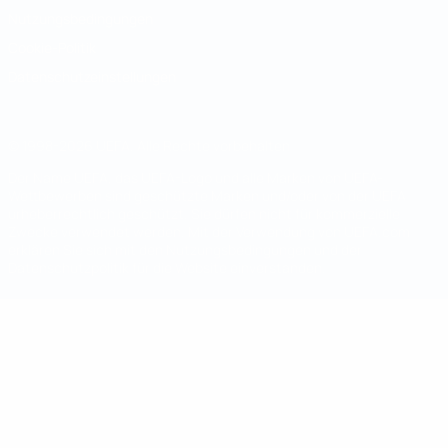
Nutzungsbedingungen
Cookie-Politik
Datenschutzeinstellungen
© 1998-2026 UEFA. Alle Rechte vorbehalten
Der Name UEFA, das UEFA-Logo und alle Marken von UEFA-
Wettbewerben sind geschützte Marken und/oder von der UEFA
urheberrechtlich geschützt. Sie dürfen nicht für kommerzielle
Zwecke verwendet werden. Mit der Verwendung von UEFA.com
erklären Sie sich mit den Nutzungsbedingungen und der
Datenschutzpolitik für die Website einverstanden.