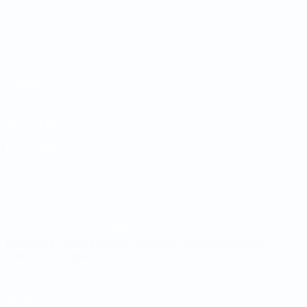
Futsal-Weltmeisterschaft
Spiele
Teams
Auslosungen
News
Gruppen
Über
Stat.
SEITEN IM
UEFA-
NETZWERK
UEFA.com
UEFA-Stiftung
für Kinder
SPRACHE &AUML;NDERN
Deutsch
English
Français
Deutsch
Русский
Español
Italiano
Português
Datenschutz