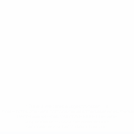
* Bis auf Weiteres ausgeschlossen. <a
href='https://de.uefa.com/insideuefa/mediaservices/medi
148df89ea5e1-8fa63590fb30-1000--fifa-uefa-
suspendieren-russische-vereine-und-
nationalmannschaft/'>Mehr hier</a>