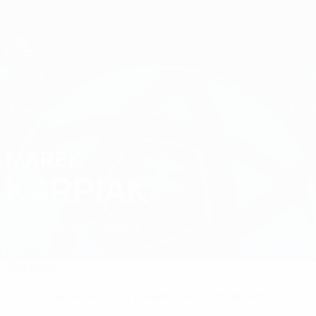
Direkt
zum
Hauptinhalt
Futsal-Weltmeisterschaft
MAREK
Marek Karpiak Stat.
KARPIAK
Slowakei
Slovan Bratislava
Vergleichen
Überblick
Keine Daten für diesen Spieler vorhanden