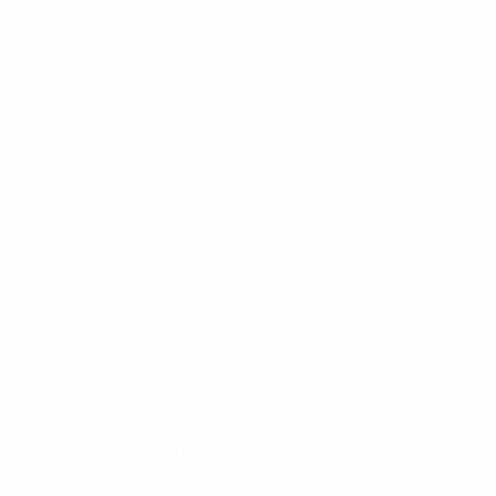
* Bis auf Weiteres ausgeschlossen. <a
href='https://de.uefa.com/insideuefa/mediaservices/medi
148df89ea5e1-8fa63590fb30-1000--fifa-uefa-
suspendieren-russische-vereine-und-
nationalmannschaft/'>Mehr hier</a>