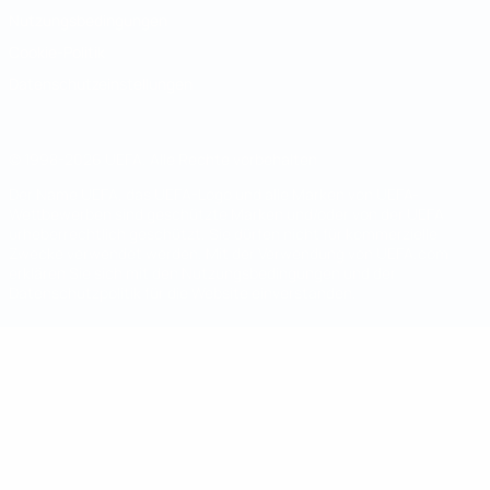
Nutzungsbedingungen
Cookie-Politik
Datenschutzeinstellungen
© 1998-2026 UEFA. Alle Rechte vorbehalten
Der Name UEFA, das UEFA-Logo und alle Marken von UEFA-
Wettbewerben sind geschützte Marken und/oder von der UEFA
urheberrechtlich geschützt. Sie dürfen nicht für kommerzielle
Zwecke verwendet werden. Mit der Verwendung von UEFA.com
erklären Sie sich mit den Nutzungsbedingungen und der
Datenschutzpolitik für die Website einverstanden.