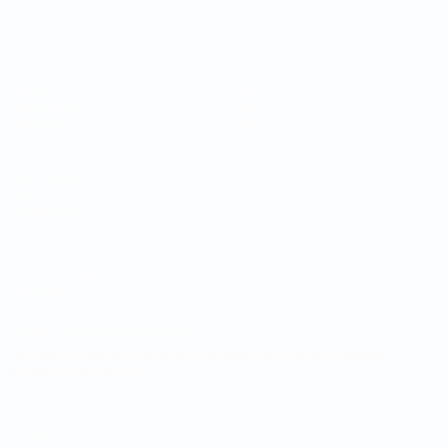
Futsal-Weltmeisterschaft
Spiele
Teams
Auslosungen
News
Gruppen
Über
Stat.
SEITEN IM
UEFA-
NETZWERK
UEFA.com
UEFA-Stiftung
für Kinder
SPRACHE &AUML;NDERN
Deutsch
English
Français
Deutsch
Русский
Español
Italiano
Português
Datenschutz