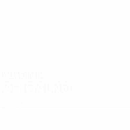
Direkt
zum
Hauptinhalt
Futsal-Weltmeisterschaft
VLADIMIR
Vladimir Zhigalko Stat.
ZHIGALKO
Belarus
Viten Orsha
Überblick