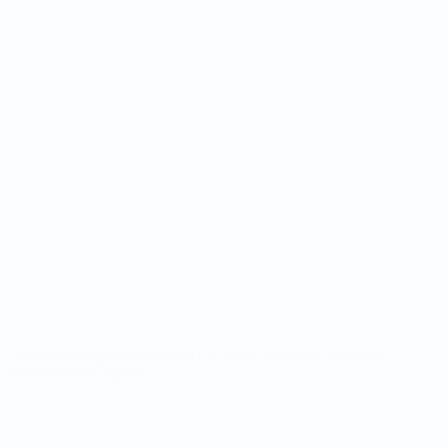
Futsal-Weltmeisterschaft
Spiele
Teams
Auslosungen
News
Gruppen
Über
Stat.
SEITEN IM
UEFA-
NETZWERK
UEFA.com
UEFA-Stiftung
für Kinder
SPRACHE &AUML;NDERN
Deutsch
English
Français
Deutsch
Русский
Español
Italiano
Português
Datenschutz