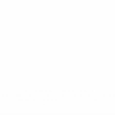
* Bis auf Weiteres ausgeschlossen. <a
href='https://de.uefa.com/insideuefa/mediaservices/medi
148df89ea5e1-8fa63590fb30-1000--fifa-uefa-
suspendieren-russische-vereine-und-
nationalmannschaft/'>Mehr hier</a>