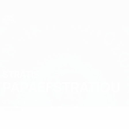
Direkt
zum
Hauptinhalt
Futsal-Weltmeisterschaft
STRATIS
Stratis Papaefstratiou Stat.
PAPAEFSTRATIOU
Griechenland
Athina '90
Überblick