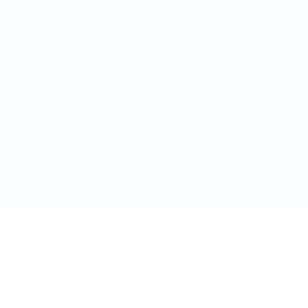
Nutzungsbedingungen
Cookie-Politik
Datenschutzeinstellungen
© 1998-2026 UEFA. Alle Rechte vorbehalten
Der Name UEFA, das UEFA-Logo und alle Marken von UEFA-
Wettbewerben sind geschützte Marken und/oder von der UEFA
urheberrechtlich geschützt. Sie dürfen nicht für kommerzielle
Zwecke verwendet werden. Mit der Verwendung von UEFA.com
erklären Sie sich mit den Nutzungsbedingungen und der
Datenschutzpolitik für die Website einverstanden.