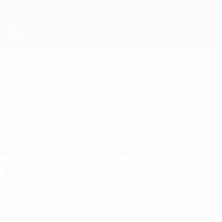
Direkt
zum
Hauptinhalt
Futsal-Weltmeisterschaft
Türkei
Türkei Futsal-Weltmeisterschaft 2028
Überblick
Spiele
Statistiken
Kader
Wichtige Statistiken
14