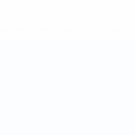
-148df89ea5e1-8fa63590fb30-1000--fifa-uefa-suspendieren-
>