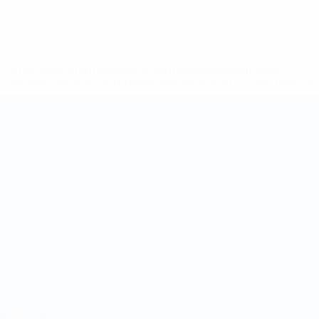
uefa.com/insideuefa/mediaservices/mediareleases/news/0272
russische-vereine-und-nationalmannschaft/'>Mehr hier</a
Teams
News
Über
Português