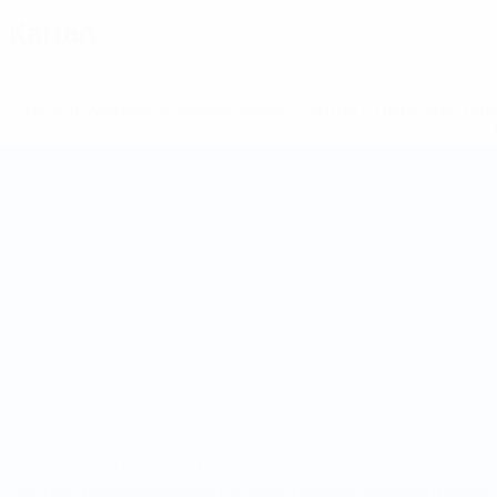
Karten
* Bis auf Weiteres ausgeschlossen. <a href='https://de.
Futsal-Weltmeisterschaft
Spiele
Auslosungen
Gruppen
Stat.
SEITEN IM UEFA-NETZWERK
UEFA.com
UEFA-Stiftung für Kinder
SPRACHE &AUML;NDERN
Deutsch
English
Français
Deutsch
Русский
Español
Italiano