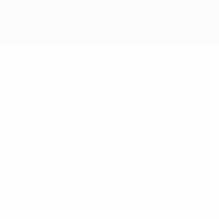
Direkt
zum
Hauptinhalt
Futsal-Weltmeisterschaft
Libyen
Libyen Futsal-Weltmeisterschaft 2028
Überblick
Spiele
Statistiken
Kader
* Bis auf Weiteres ausgeschlossen. <a
href='https://de.uefa.com/insideuefa/mediaservices/medi
148df89ea5e1-8fa63590fb30-1000--fifa-uefa-
suspendieren-russische-vereine-und-
nationalmannschaft/'>Mehr hier</a>