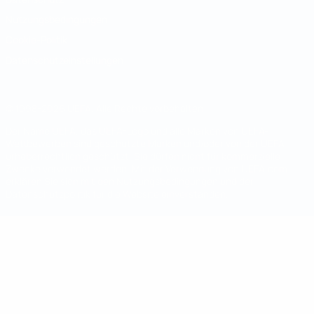
Nutzungsbedingungen
Cookie-Politik
Datenschutzeinstellungen
© 1998-2026 UEFA. Alle Rechte vorbehalten
Der Name UEFA, das UEFA-Logo und alle Marken von UEFA-
Wettbewerben sind geschützte Marken und/oder von der UEFA
urheberrechtlich geschützt. Sie dürfen nicht für kommerzielle
Zwecke verwendet werden. Mit der Verwendung von UEFA.com
erklären Sie sich mit den Nutzungsbedingungen und der
Datenschutzpolitik für die Website einverstanden.