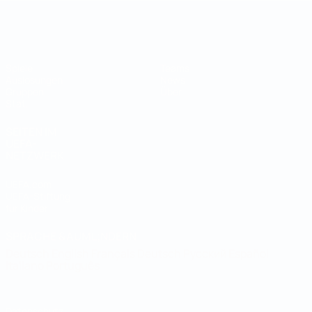
Futsal-Weltmeisterschaft
Spiele
Teams
Auslosungen
News
Gruppen
Über
Stat.
SEITEN IM
UEFA-
NETZWERK
UEFA.com
UEFA-Stiftung
für Kinder
SPRACHE &AUML;NDERN
Deutsch
English
Français
Deutsch
Русский
Español
Italiano
Português
Datenschutz