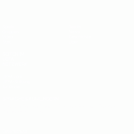
UEFA U19-Futsal-EM
Spiele
Teams
Gruppen
News
Video
Geschichte
Stat.
Über
SEITEN IM
UEFA-
NETZWERK
UEFA.com
UEFA-Stiftung
für Kinder
SPRACHE &AUML;NDERN
Deutsch
English
Français
Deutsch
Русский
Español
Italiano
Português
Datenschutz