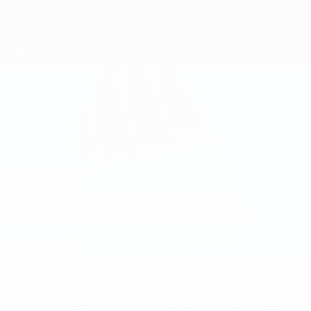
Direkt
zum
Hauptinhalt
UEFA U19-Futsal-EM
OGTAY
Ogtay Mahmudzada Stat. 2025
MAHMUDZADA
Aserbaidschan
Überblick
Statistiken
Spiele
Verteidiger
6
POSITION
NATIONALTEAM-NUMMER
Aserbaidschan
04.9.2008 (17)
LAND
GEBURTSDATUM