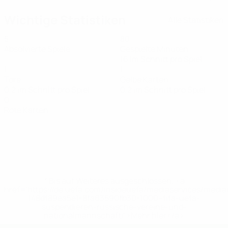
Wichtige Statistiken
Alle Statistiken
5
80
Absolvierte Spiele
Gespielte Minuten
16 im Schnitt pro Spiel
1
1
Tore
Gelbe Karten
0,2 im Schnitt pro Spiel
0,2 im Schnitt pro Spiel
0
Rote Karten
* Bis auf Weiteres ausgeschlossen. <a
href='https://de.uefa.com/insideuefa/mediaservices/medi
148df89ea5e1-8fa63590fb30-1000--fifa-uefa-
suspendieren-russische-vereine-und-
nationalmannschaft/'>Mehr hier</a>