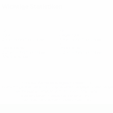
Wichtige Statistiken
12
19
Tore
Gegentore
2,4 im Schnitt pro Spiel
3,8 im Schnitt pro Spiel
11
1
Gelbe Karten
Rote Karten
2,21 im Schnitt pro Spiel
0,2 im Schnitt pro Spiel
Alle Statistiken
Kader
Abdulov
Alakbarov
Gasimzade
Guliyev
Hasanzada
Huseynov
Hu
Torhüter
Stürmer
Stürmer
Verteidiger
Torhüter
Verteidiger
St
* Bis auf Weiteres ausgeschlossen. <a
href='https://de.uefa.com/insideuefa/mediaservices/medi
148df89ea5e1-8fa63590fb30-1000--fifa-uefa-
suspendieren-russische-vereine-und-
nationalmannschaft/'>Mehr hier</a>
UEFA U19-Futsal-EM