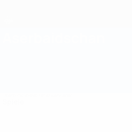
Direkt
zum
Hauptinhalt
UEFA U19-Futsal-EM
Aserbaidschan
Aserbaidschan UEFA U19-Futsal-EM 2025
Überblick
Spiele
Statistiken
Kader
Spiele