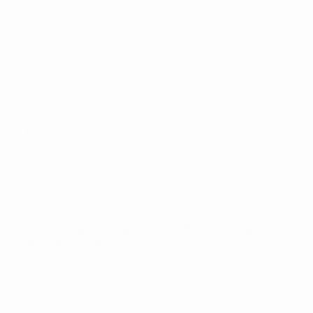
Spiele
Teams
Gruppen
News
Video
Geschichte
Stat.
Über
SEITEN IM
UEFA-
NETZWERK
UEFA.com
UEFA-Stiftung
für Kinder
SPRACHE &AUML;NDERN
Deutsch
English
Français
Deutsch
Русский
Español
Italiano
Português
Datenschutz
Nutzungsbedingungen