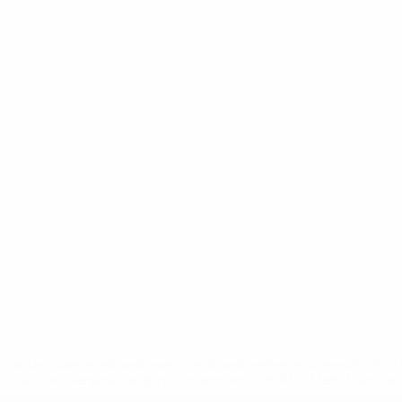
uefa.com/insideuefa/mediaservices/mediareleases/news/0272
russische-vereine-und-nationalmannschaft/'>Mehr hier</a