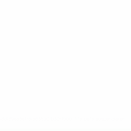
-148df89ea5e1-8fa63590fb30-1000--fifa-uefa-suspendieren-
>