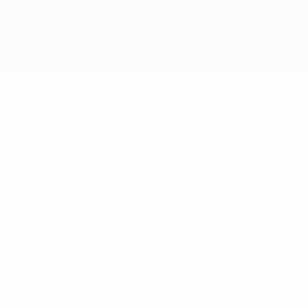
Direkt
zum
Hauptinhalt
UEFA U19-Futsal-EM
Griechenland
Griechenland UEFA U19-Futsal-EM 2025
Überblick
Spiele
Statistiken
Kader
25 März 2025