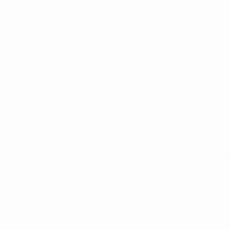
UEFA U19-Futsal-EM
Spiele
Gruppen
Video
Stat.
SEITEN IM UEFA-NETZWERK
UEFA.com
UEFA-Stiftung für Kinder
SPRACHE &AUML;NDERN
Deutsch
English
Français
Deutsch
Русский
Español
Italiano
Datenschutz
Nutzungsbedingungen
Cookie-Politik