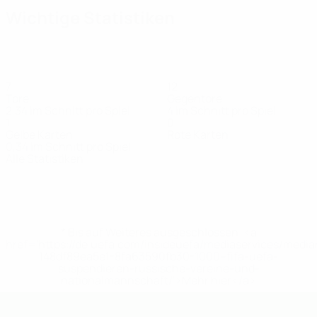
Wichtige Statistiken
7
12
Tore
Gegentore
2,34 im Schnitt pro Spiel
4 im Schnitt pro Spiel
1
0
Gelbe Karten
Rote Karten
0,34 im Schnitt pro Spiel
Alle Statistiken
Kader
Baimpakis
Bechrakis
Filippatos
Georgousis
Gerolymos
Gialidis
G
Stürmer
Verteidiger
Stürmer
Torhüter
Verteidiger
Verteidiger
V
* Bis auf Weiteres ausgeschlossen. <a
href='https://de.uefa.com/insideuefa/mediaservices/medi
148df89ea5e1-8fa63590fb30-1000--fifa-uefa-
suspendieren-russische-vereine-und-
nationalmannschaft/'>Mehr hier</a>
UEFA U19-Futsal-EM