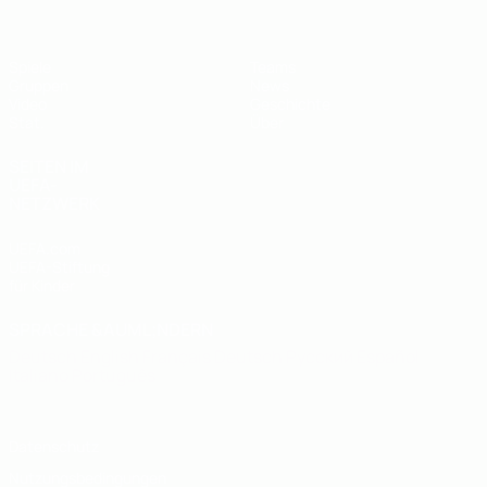
Spiele
Teams
Gruppen
News
Video
Geschichte
Stat.
Über
SEITEN IM
UEFA-
NETZWERK
UEFA.com
UEFA-Stiftung
für Kinder
SPRACHE &AUML;NDERN
Deutsch
English
Français
Deutsch
Русский
Español
Italiano
Português
Datenschutz
Nutzungsbedingungen