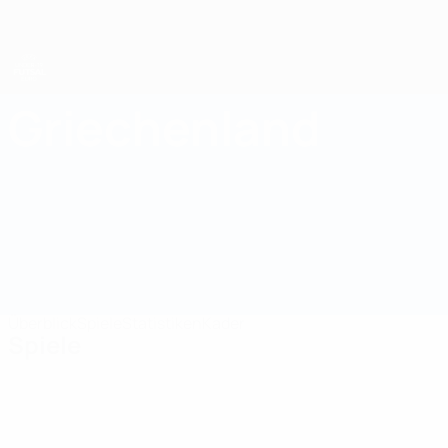
Direkt
zum
Hauptinhalt
UEFA U19-Futsal-EM
Griechenland
Griechenland UEFA U19-Futsal-EM 2025
Überblick
Spiele
Statistiken
Kader
Spiele