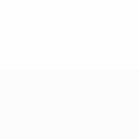
-148df89ea5e1-8fa63590fb30-1000--fifa-uefa-suspendieren-
>