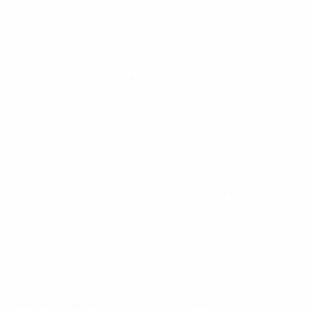
UEFA Futsal EURO
Sa 1 Feb. 2025
· Hauptrunde
UEFA Futsal EURO
Mi 18 Dez. 2024
· Hauptrunde
UEFA Futsal EURO
Sa 14 Dez. 2024
· Hauptrunde