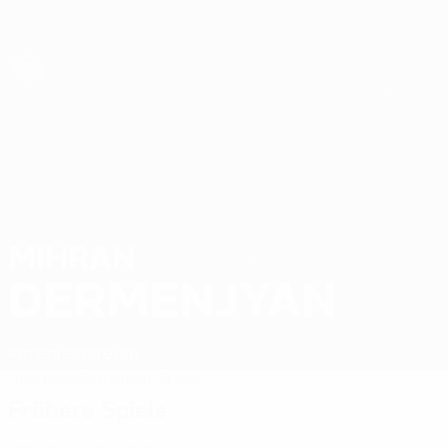
Direkt
zum
Hauptinhalt
Futsal-EURO
MIHRAN
Mihran Dermenjyan Stat. 2026
DERMENJYAN
Armenien
Yerevan
Überblick
Statistiken
Spiele
Frühere Spiele