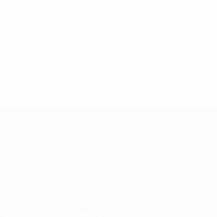
* Bis auf Weiteres ausgeschlossen. <a href='https://de.
Futsal-EURO
Spiele
Auslosungen
Gruppen
Video
Stat.
Teams
SEITEN IM UEFA-NETZWERK