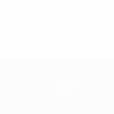
uefa.com/insideuefa/mediaservices/mediareleases/news/0272
russische-vereine-und-nationalmannschaft/'>Mehr hier</a
News
Geschichte
Über
Shop