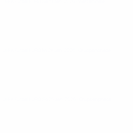
UEFA Futsal EURO
Sa 31 Jan. 2026
· Viertelfinale
UEFA Futsal EURO
Mi 28 Jan. 2026
· Gruppenphase
UEFA Futsal EURO
So 25 Jan. 2026
· Gruppenphase