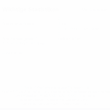
Wichtige Statistiken
Alle Statistiken
4
2
Absolvierte Spiele
Tore
0,5 im Schnitt pro Spiel
15
0
Abschlüsse gesamt
Gelbe Karten
3,75 im Schnitt pro Spiel
0
Rote Karten
* Bis auf Weiteres ausgeschlossen. <a
href='https://de.uefa.com/insideuefa/mediaservices/medi
148df89ea5e1-8fa63590fb30-1000--fifa-uefa-
suspendieren-russische-vereine-und-
nationalmannschaft/'>Mehr hier</a>