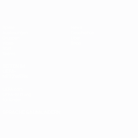
Futsal-EURO
Spiele
News
Auslosungen
Geschichte
Gruppen
Über
Video
Shop
Stat.
Teams
SEITEN IM
UEFA-
NETZWERK
UEFA.com
UEFA-Stiftung
für Kinder
SPRACHE &AUML;NDERN
Deutsch
English
Français
Deutsch
Русский
Español
Italiano
Português