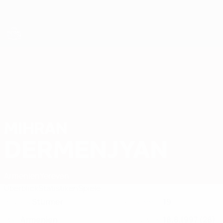
Direkt
zum
Hauptinhalt
Futsal-EURO
MIHRAN
Mihran Dermenjyan Stat. 2026
DERMENJYAN
Armenien
Yerevan
Überblick
Statistiken
Spiele
Stürmer
19
POSITION
TRIKOTNUMMER
Armenien
18.8.1997 (28)
LAND
GEBURTSDATUM