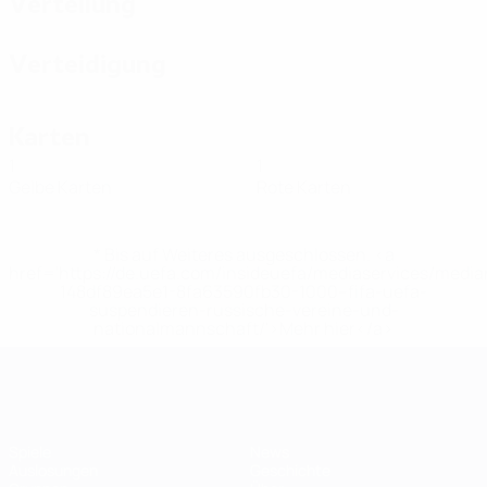
Verteilung
Verteidigung
Karten
1
1
Gelbe Karten
Rote Karten
* Bis auf Weiteres ausgeschlossen. <a
href='https://de.uefa.com/insideuefa/mediaservices/medi
148df89ea5e1-8fa63590fb30-1000--fifa-uefa-
suspendieren-russische-vereine-und-
nationalmannschaft/'>Mehr hier</a>
Futsal-EURO
Spiele
News
Auslosungen
Geschichte