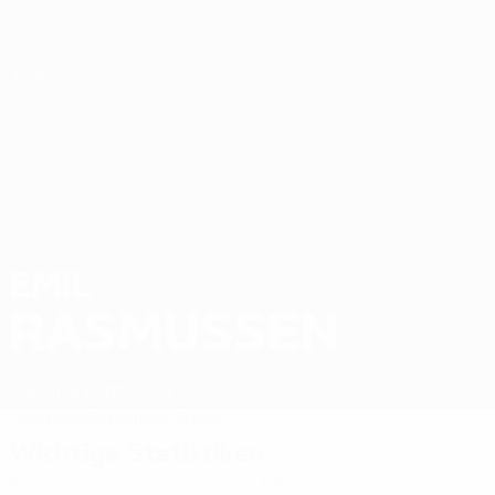
Direkt
zum
Hauptinhalt
Futsal-EURO
EMIL
Emil Rasmussen Stat. 2026
RASMUSSEN
Dänemark
Uddevalla
Überblick
Statistiken
Spiele
Wichtige Statistiken
5
115