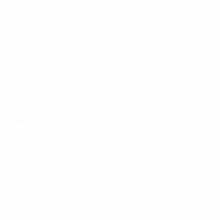
Absolvierte Spiele
Gespielte Minuten
23 im Schnitt pro Spiel
0
19
Tore
Abschlüsse gesamt
3,8 im Schnitt pro Spiel
1
1
Vorlagen
Gelbe Karten
0,2 im Schnitt pro Spiel
0,2 im Schnitt pro Spiel
1
Rote Karten
0,2 im Schnitt pro Spiel
Angriff