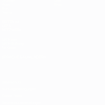
Gruppen
Über
Video
Shop
Stat.
Teams
SEITEN IM
UEFA-
NETZWERK
UEFA.com
UEFA-Stiftung
für Kinder
SPRACHE &AUML;NDERN
Deutsch
English
Français
Deutsch
Русский
Español
Italiano
Português
Datenschutz
Nutzungsbedingungen
Cookie-Politik
Datenschutzeinstellungen