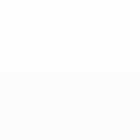
-148df89ea5e1-8fa63590fb30-1000--fifa-uefa-suspendieren-
>