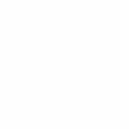
Gespielte Minuten
30 im Schnitt pro Spiel
20
Abschlüsse gesamt
5 im Schnitt pro Spiel
0
Gelbe Karten