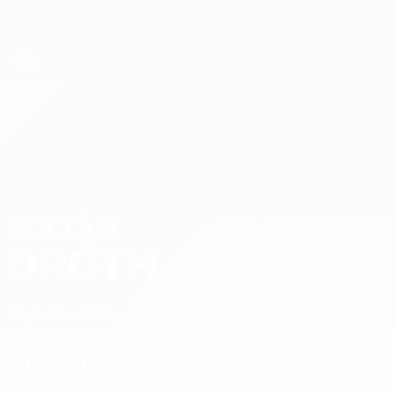
Direkt
zum
Hauptinhalt
Futsal-EURO
ZOLTÁN
Zoltán Dróth Stat. 2026
DRÓTH
Ungarn
Veszprém
Überblick
Statistiken
Spiele
Wichtige Statistiken
4