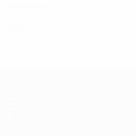
Verteidigung
Karten
0
Gelbe Karten
* Bis auf Weiteres ausgeschlossen. <a href='https://de.
Futsal-EURO
Spiele
Auslosungen
Gruppen
Video
Stat.
Teams