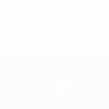
0
Rote Karten
uefa.com/insideuefa/mediaservices/mediareleases/news/0272
russische-vereine-und-nationalmannschaft/'>Mehr hier</a
News
Geschichte
Über
Shop