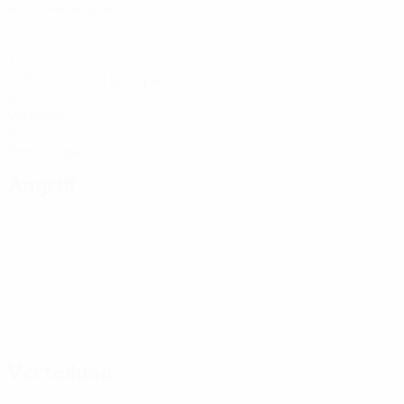
Absolvierte Spiele
1
Tore
0,25 im Schnitt pro Spiel
0
Vorlagen
0
Rote Karten
Angriff
Verteilung