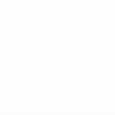
* Bis auf Weiteres ausgeschlossen. <a
href='https://de.uefa.com/insideuefa/mediaservices/medi
148df89ea5e1-8fa63590fb30-1000--fifa-uefa-
suspendieren-russische-vereine-und-
nationalmannschaft/'>Mehr hier</a>