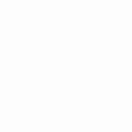
Direkt
zum
Hauptinhalt
Nations League &amp; Women's EURO
Erhalten
Live-Ergebnisse &amp; Statistiken
European Qualifiers
ILYAS
Ilyas Chouaref Stat. 2026
CHOUAREF
Malta
Sion
Überblick
Statistiken
Spiele
Stürmer
7
POSITION
KLUB-RÜCKENNUMMER
20
Malta
NATIONALTEAM-NUMMER
LAND