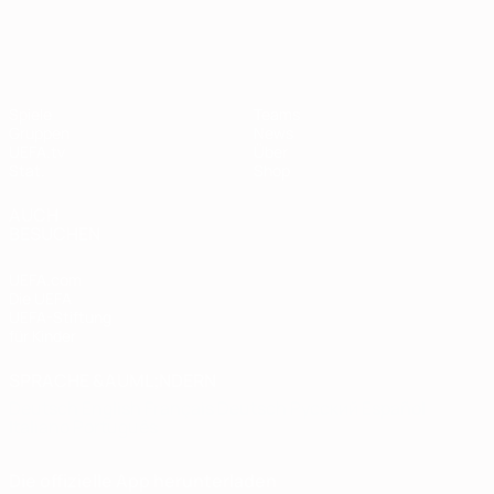
European Qualifiers
Spiele
Teams
Gruppen
News
UEFA.tv
Über
Stat.
Shop
AUCH
BESUCHEN
UEFA.com
Die UEFA
UEFA-Stiftung
für Kinder
SPRACHE &AUML;NDERN
Deutsch
English
Français
Deutsch
Русский
Español
Italiano
Português
Die offizielle App herunterladen