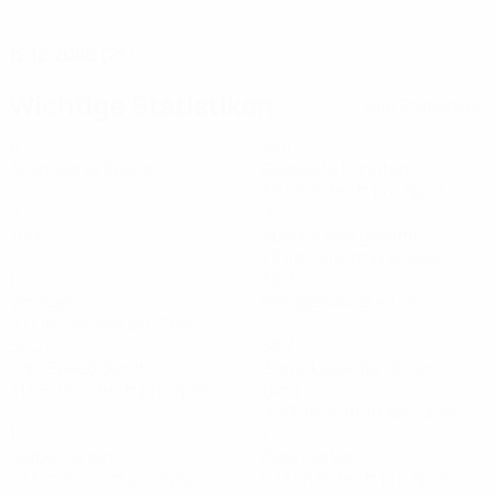
GEBURTSDATUM
12.12.2000 (25)
Wichtige Statistiken
Alle Statistiken
6
534
Absolvierte Spiele
Gespielte Minuten
89 im Schnitt pro Spiel
0
9
Tore
Abschlüsse gesamt
1,5 im Schnitt pro Spiel
1
80,34%
Vorlagen
Passgenauigkeit (%)
0,17 im Schnitt pro Spiel
32,21
58,7
Top-Speed (km/h)
Zurückgelegte Distanz
31,05 im Schnitt pro Spiel
(km)
9,79 im Schnitt pro Spiel
1
1
Gelbe Karten
Rote Karten
0,17 im Schnitt pro Spiel
0,17 im Schnitt pro Spiel