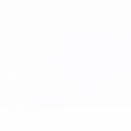
Direkt
zum
Hauptinhalt
Nations League &amp; Women's EURO
Live-Ergebnisse &amp; Statistiken
European Qualifiers
MARCO
Marco Palestra Stat. 2026
PALESTRA
Italien
Cagliari
Überblick
Statistiken
Spiele
Verteidiger
POSITION
2
NATIONALTEAM-NUMMER