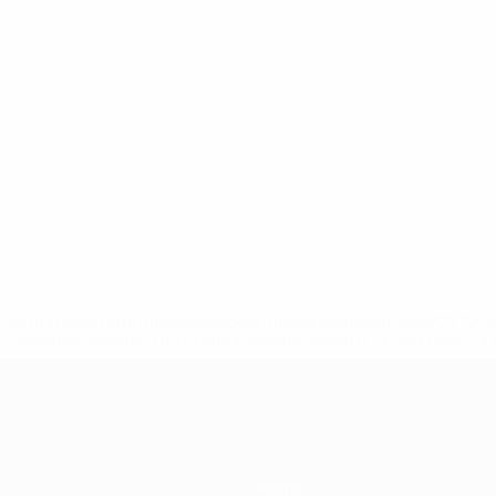
uefa.com/insideuefa/mediaservices/mediareleases/news/0272
russische-vereine-und-nationalmannschaft/'>Mehr hier</a
Teams