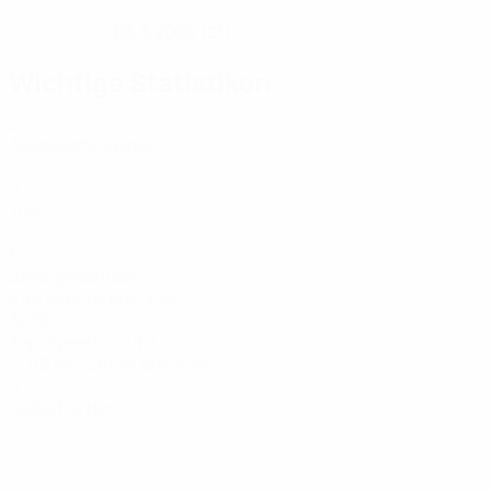
03.3.2005 (21)
GEBURTSDATUM
Wichtige Statistiken
2
Absolvierte Spiele
0
Tore
6
Bälle gewonnen
3 im Schnitt pro Spiel
32,85
Top-Speed (km/h)
31,06 im Schnitt pro Spiel
0
Gelbe Karten