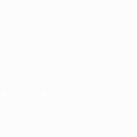
Gruppen
UEFA.tv
Stat.
AUCH BESUCHEN
UEFA.com
Die UEFA
UEFA-Stiftung für Kinder
SPRACHE &AUML;NDERN
Deutsch
English
Français
Deutsch
Русский
Español
Italiano
Die offizielle App herunterladen
Datenschutz
Nutzungsbedingungen
Cookie-Politik