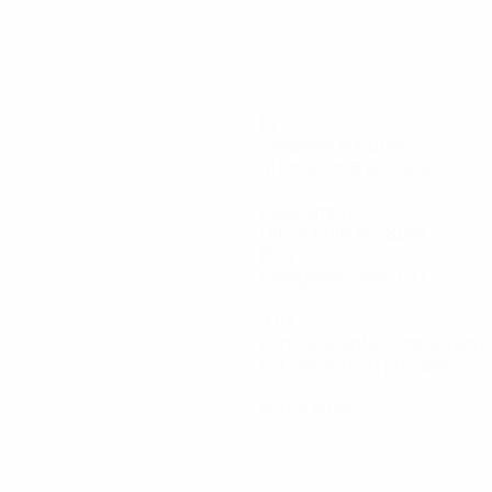
82
Gespielte Minuten
41 im Schnitt pro Spiel
2
Zweikämpfe
1 im Schnitt pro Spiel
85%
Passgenauigkeit (%)
9,83
Zurückgelegte Distanz (km)
4,92 im Schnitt pro Spiel
0
Rote Karten