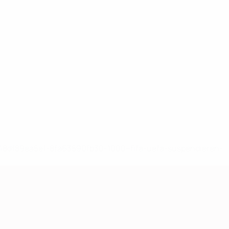
-148df89ea5e1-8fa63590fb30-1000--fifa-uefa-suspendieren-
>