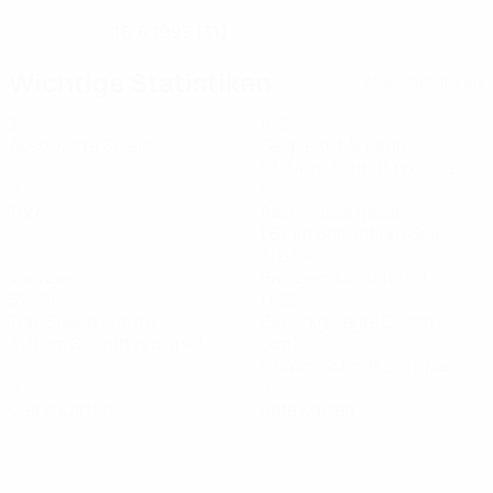
16.6.1995 (31)
GEBURTSDATUM
Wichtige Statistiken
Alle Statistiken
3
160
Absolvierte Spiele
Gespielte Minuten
53,34 im Schnitt pro Spiel
0
5
Tore
Abschlüsse gesamt
1,67 im Schnitt pro Spiel
0
71,67%
Vorlagen
Passgenauigkeit (%)
32,99
17,52
Top-Speed (km/h)
Zurückgelegte Distanz
31,16 im Schnitt pro Spiel
(km)
5,84 im Schnitt pro Spiel
0
0
Gelbe Karten
Rote Karten