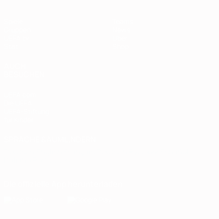
Spiele
Teams
Gruppen
News
UEFA.tv
Über
Stat.
Shop
AUCH
BESUCHEN
UEFA.com
Die UEFA
UEFA-Stiftung
für Kinder
SPRACHE &AUML;NDERN
Deutsch
English
Français
Deutsch
Русский
Español
Italiano
Português
Die offizielle App herunterladen