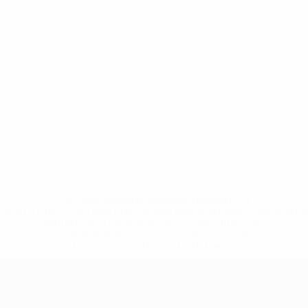
* Bis auf Weiteres ausgeschlossen. <a
href='https://de.uefa.com/insideuefa/mediaservices/medi
148df89ea5e1-8fa63590fb30-1000--fifa-uefa-
suspendieren-russische-vereine-und-
nationalmannschaft/'>Mehr hier</a>
European Qualifiers