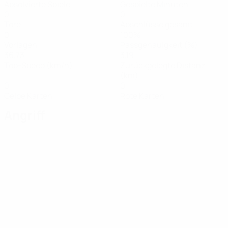
Absolvierte Spiele
Gespielte Minuten
0
0
Tore
Abschlüsse gesamt
0
100%
Vorlagen
Passgenauigkeit (%)
36,73
3,19
Top-Speed (km/h)
Zurückgelegte Distanz
(km)
0
0
Gelbe Karten
Rote Karten
Angriff