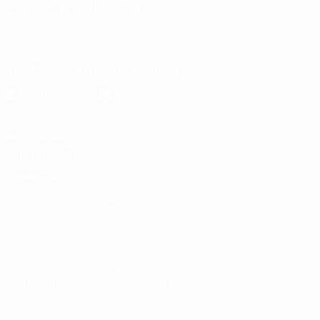
SPRACHE &AUML;NDERN
Deutsch
English
Français
Deutsch
Русский
Español
Italiano
Português
Die offizielle App herunterladen
Datenschutz
Nutzungsbedingungen
Cookie-Politik
Datenschutzeinstellungen
© 1998-2026 UEFA. Alle Rechte vorbehalten
Der Name UEFA, das UEFA-Logo und alle Marken von UEFA-
Wettbewerben sind geschützte Marken und/oder von der UEFA
urheberrechtlich geschützt. Sie dürfen nicht für kommerzielle
Zwecke verwendet werden. Mit der Verwendung von UEFA.com