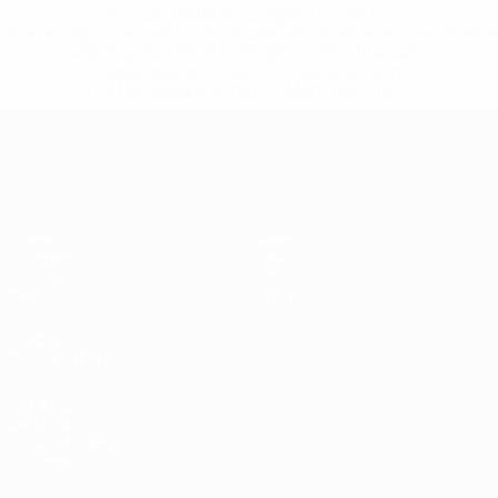
* Bis auf Weiteres ausgeschlossen. <a
href='https://de.uefa.com/insideuefa/mediaservices/medi
148df89ea5e1-8fa63590fb30-1000--fifa-uefa-
suspendieren-russische-vereine-und-
nationalmannschaft/'>Mehr hier</a>
European Qualifiers
Spiele
Teams
Gruppen
News
UEFA.tv
Über
Stat.
Shop
AUCH
BESUCHEN
UEFA.com
Die UEFA
UEFA-Stiftung
für Kinder