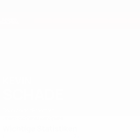
Direkt
zum
Hauptinhalt
Nations League &amp; Women's EURO
Erhalten
Live-Ergebnisse &amp; Statistiken
European Qualifiers
KEVIN
Kevin Schade Stat. 2026
SCHADE
Deutschland
Brentford
Überblick
Statistiken
Spiele
Wichtige Statistiken
1
24