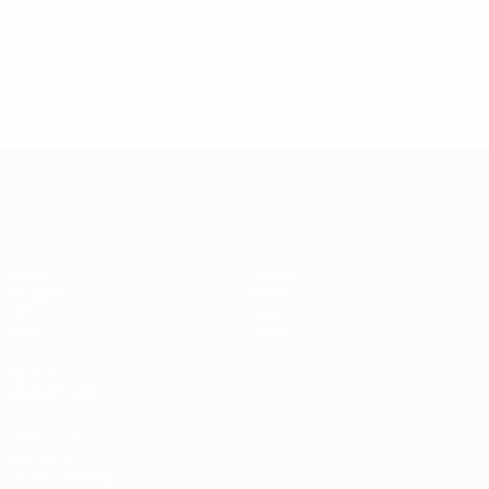
* Bis auf Weiteres ausgeschlossen. <a
href='https://de.uefa.com/insideuefa/mediaservices/medi
148df89ea5e1-8fa63590fb30-1000--fifa-uefa-
suspendieren-russische-vereine-und-
nationalmannschaft/'>Mehr hier</a>
European Qualifiers
Spiele
Teams
Gruppen
News
UEFA.tv
Über
Stat.
Shop
AUCH
BESUCHEN
UEFA.com
Die UEFA
UEFA-Stiftung