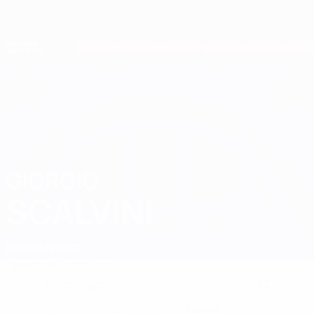
Direkt
zum
Hauptinhalt
Nations League &amp; Women's EURO
Erhalten
Live-Ergebnisse &amp; Statistiken
European Qualifiers
GIORGIO
Giorgio Scalvini Stat. 2026
SCALVINI
Italien
Atalanta
Überblick
Statistiken
Verteidiger
42
POSITION
KLUB-RÜCKENNUMMER
20
Italien
NATIONALTEAM-NUMMER
LAND