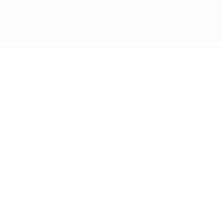
urheberrechtlich geschützt. Sie dürfen nicht für kommerzielle
Zwecke verwendet werden. Mit der Verwendung von UEFA.com
erklären Sie sich mit den Nutzungsbedingungen und der
Datenschutzpolitik für die Website einverstanden.