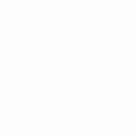
für Kinder
SPRACHE &AUML;NDERN
Deutsch
English
Français
Deutsch
Русский
Español
Italiano
Português
Die offizielle App herunterladen
Datenschutz
Nutzungsbedingungen
Cookie-Politik
Datenschutzeinstellungen
© 1998-2026 UEFA. Alle Rechte vorbehalten
Der Name UEFA, das UEFA-Logo und alle Marken von UEFA-
Wettbewerben sind geschützte Marken und/oder von der UEFA