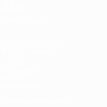
Die UEFA
UEFA-Stiftung
für Kinder
SPRACHE &AUML;NDERN
Deutsch
English
Français
Deutsch
Русский
Español
Italiano
Português
Die offizielle App herunterladen
Datenschutz
Nutzungsbedingungen
Cookie-Politik
Datenschutzeinstellungen
© 1998-2026 UEFA. Alle Rechte vorbehalten