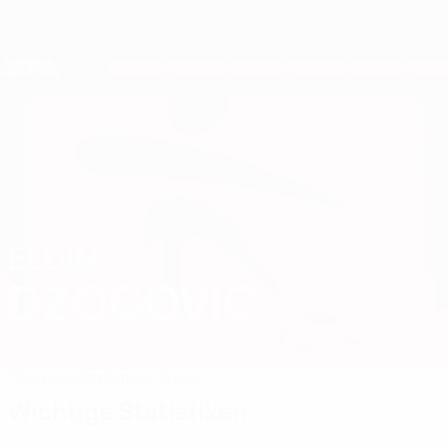
Direkt
zum
Hauptinhalt
Nations League &amp; Women's EURO
Erhalten
Live-Ergebnisse &amp; Statistiken
European Qualifiers
ELDIN
Eldin Dzogovic Stat. 2026
DZOGOVIC
Luxemburg
Magdeburg
Überblick
Statistiken
Spiele
Wichtige Statistiken
2
7