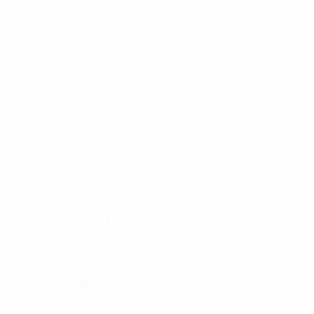
Absolvierte Spiele
Gespielte Minuten
1,17 im Schnitt pro Spiel
0
1
Tore
Zweikämpfe
0,17 im Schnitt pro Spiel
1
66,5%
Bälle gewonnen
Passgenauigkeit (%)
0,17 im Schnitt pro Spiel
28,11
2,31
Top-Speed (km/h)
Zurückgelegte Distanz
26,67 im Schnitt pro Spiel
(km)
0,39 im Schnitt pro Spiel
0
0
Gelbe Karten
Rote Karten
Verteidigung
Verteilung