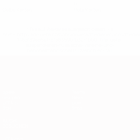
0
0
Gelbe Karten
Rote Karten
* Bis auf Weiteres ausgeschlossen. <a
href='https://de.uefa.com/insideuefa/mediaservices/medi
148df89ea5e1-8fa63590fb30-1000--fifa-uefa-
suspendieren-russische-vereine-und-
nationalmannschaft/'>Mehr hier</a>
European Qualifiers
Spiele
Teams
Gruppen
News
UEFA.tv
Über
Stat.
Shop
AUCH
BESUCHEN
UEFA.com