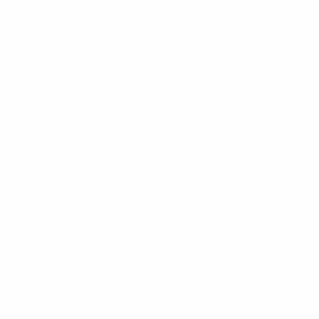
European Qualifiers
Fr 6 Juni 2025
· Qualifikationsrunde
* Bis auf Weiteres ausgeschlossen. <a
href='https://de.uefa.com/insideuefa/mediaservices/medi
148df89ea5e1-8fa63590fb30-1000--fifa-uefa-
suspendieren-russische-vereine-und-
nationalmannschaft/'>Mehr hier</a>