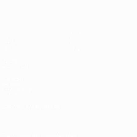
European Qualifiers
Spiele
Teams
Gruppen
News
UEFA.tv
Über
Stat.
Shop
AUCH
BESUCHEN
UEFA.com
Die UEFA
UEFA-Stiftung
für Kinder
SPRACHE &AUML;NDERN
Deutsch
English
Français
Deutsch
Русский
Español
Italiano
Português
Die offizielle App herunterladen