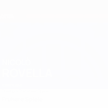
Direkt
zum
Hauptinhalt
Nations League &amp; Women's EURO
Erhalten
Live-Ergebnisse &amp; Statistiken
European Qualifiers
NICOLÒ
Nicolò Rovella Stat. 2026
ROVELLA
Italien
Lazio
Überblick
Statistiken
Spiele
Frühere Spiele