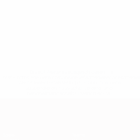
* Bis auf Weiteres ausgeschlossen. <a
href='https://de.uefa.com/insideuefa/mediaservices/medi
148df89ea5e1-8fa63590fb30-1000--fifa-uefa-
suspendieren-russische-vereine-und-
nationalmannschaft/'>Mehr hier</a>
European Qualifiers
Spiele
Teams