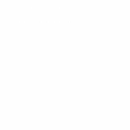
09.7.1998 (28)
GEBURTSDATUM
Wichtige Statistiken
Alle Statistiken
1
26
Absolvierte Spiele
Gespielte Minuten
0
0
Tore
Zweikämpfe
1
91%
Bälle gewonnen
Passgenauigkeit (%)
31,22
3,94
Top-Speed (km/h)
Zurückgelegte Distanz
(km)
0
0
Gelbe Karten
Rote Karten