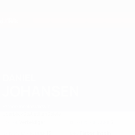
Direkt
zum
Hauptinhalt
Nations League &amp; Women's EURO
Erhalten
Live-Ergebnisse &amp; Statistiken
European Qualifiers
DANIEL
Daniel Johansen Stat. 2026
JOHANSEN
Färöer-Inseln
Klaksvík
Überblick
Statistiken
Spiele
Verteidiger
6
POSITION
KLUB-RÜCKENNUMMER
13
Färöer-Inseln
NATIONALTEAM-NUMMER
LAND