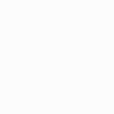
Gruppen
News
UEFA.tv
Über
Stat.
Shop
AUCH
BESUCHEN
UEFA.com
Die UEFA
UEFA-Stiftung
für Kinder
SPRACHE &AUML;NDERN
Deutsch
English
Français
Deutsch
Русский
Español
Italiano
Português
Die offizielle App herunterladen
Datenschutz
Nutzungsbedingungen