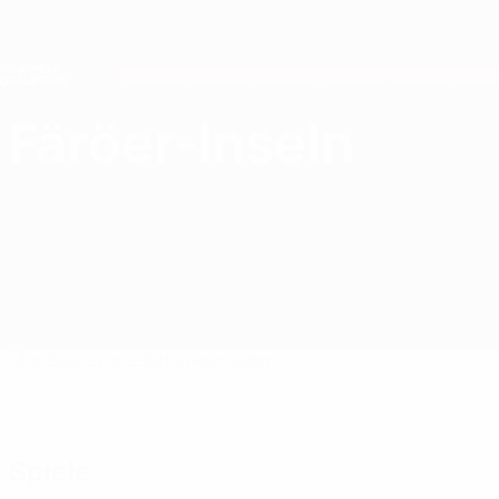
Direkt
zum
Hauptinhalt
Nations League &amp; Women's EURO
Erhalten
Live-Ergebnisse &amp; Statistiken
European Qualifiers
Färöer-Inseln
Färöer-Inseln European Qualifiers 2026
Überblick
Spiele
Statistiken
Kader
Spiele