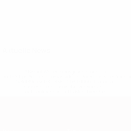
Kader
A.
A.
Agnarsson
Andreasen
Benjaminsen
B
Verteidiger
Mittelfeldspieler
Verteidiger
M
Edmundsson
Petersen
Mittelfeldspieler
Torhüter
Aktuelle News
* Bis auf Weiteres ausgeschlossen. <a
href='https://de.uefa.com/insideuefa/mediaservices/medi
148df89ea5e1-8fa63590fb30-1000--fifa-uefa-
suspendieren-russische-vereine-und-
nationalmannschaft/'>Mehr hier</a>
European Qualifiers
Spiele
Teams