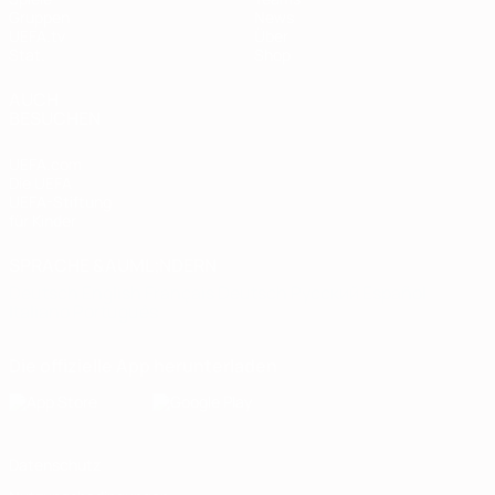
Gruppen
News
UEFA.tv
Über
Stat.
Shop
AUCH
BESUCHEN
UEFA.com
Die UEFA
UEFA-Stiftung
für Kinder
SPRACHE &AUML;NDERN
Deutsch
English
Français
Deutsch
Русский
Español
Italiano
Português
Die offizielle App herunterladen
Datenschutz