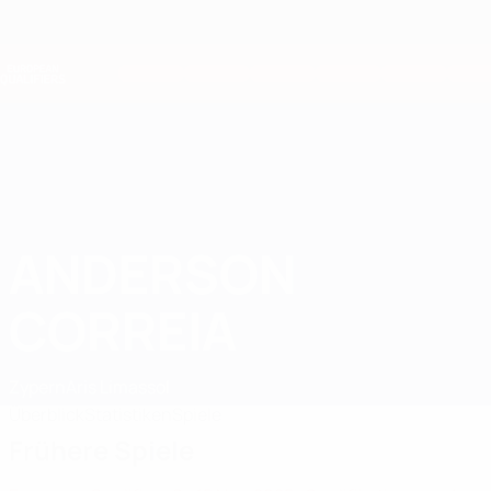
Direkt
zum
Hauptinhalt
Nations League &amp; Women's EURO
Erhalten
Live-Ergebnisse &amp; Statistiken
European Qualifiers
ANDERSON
Anderson Correia Stat. 2026
CORREIA
Zypern
Aris Limassol
Überblick
Statistiken
Spiele
Frühere Spiele