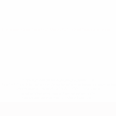
European Qualifiers
Fr 21 März 2025
· Qualifikationsrunde
* Bis auf Weiteres ausgeschlossen. <a
href='https://de.uefa.com/insideuefa/mediaservices/medi
148df89ea5e1-8fa63590fb30-1000--fifa-uefa-
suspendieren-russische-vereine-und-
nationalmannschaft/'>Mehr hier</a>
European Qualifiers