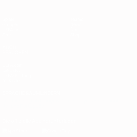
Spiele
Teams
Gruppen
News
UEFA.tv
Über
Stat.
Shop
AUCH
BESUCHEN
UEFA.com
Die UEFA
UEFA-Stiftung
für Kinder
SPRACHE &AUML;NDERN
Deutsch
English
Français
Deutsch
Русский
Español
Italiano
Português
Die offizielle App herunterladen