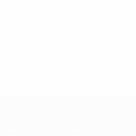
* Bis auf Weiteres ausgeschlossen. <a
href='https://de.uefa.com/insideuefa/mediaservices/medi
148df89ea5e1-8fa63590fb30-1000--fifa-uefa-
suspendieren-russische-vereine-und-
nationalmannschaft/'>Mehr hier</a>
European Qualifiers
Spiele
Teams