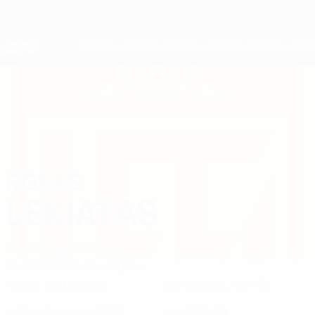
Direkt
zum
Hauptinhalt
Nations League &amp; Women's EURO
Erhalten
Live-Ergebnisse &amp; Statistiken
European Qualifiers
ROKAS
Rokas Lekiatas Stat. 2026
LEKIATAS
Litauen
Kauno Žalgiris
Überblick
Statistiken
Spiele
Verteidiger
77
POSITION
KLUB-RÜCKENNUMMER
20
Litauen
NATIONALTEAM-NUMMER
LAND