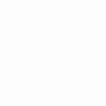
Gruppen
News
UEFA.tv
Über
Stat.
Shop
AUCH
BESUCHEN
UEFA.com
Die UEFA
UEFA-Stiftung
für Kinder
SPRACHE &AUML;NDERN
Deutsch
English
Français
Deutsch
Русский
Español
Italiano
Português
Die offizielle App herunterladen
Datenschutz
Nutzungsbedingungen