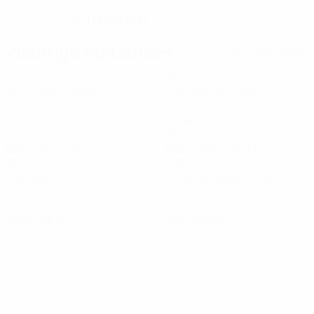
07.11.1998 (27)
GEBURTSDATUM
Wichtige Statistiken
Alle Statistiken
1
90
Absolvierte Spiele
Gespielte Minuten
0
3
Tore
Zweikämpfe
4
75%
Bälle gewonnen
Passgenauigkeit (%)
32,44
9,68
Top-Speed (km/h)
Zurückgelegte Distanz
(km)
0
0
Gelbe Karten
Rote Karten